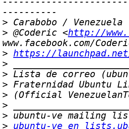
-----------------------
>
>
 @Coderic <
http://www.
>
https://launchpad.net
>
>
>
>
>
>
>
ubuntu-ve en lists.ub