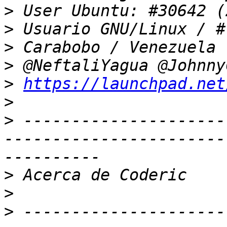
>
>
>
>
>
https://launchpad.net
>
>
 ---------------------
-----------------------
>
>
>
 ---------------------