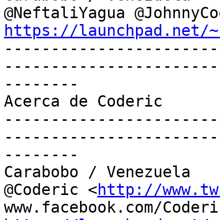
https://launchpad.net/~

----------------------
-----------------------
--------

Acerca de Coderic

-----------------------
-----------------------
--------

Carabobo / Venezuela

@Coderic <
http://www.tw