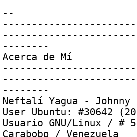
-- 

-----------------------
-----------------------
--------

Acerca de Mí

-----------------------
-----------------------
--------

Neftalí Yagua - Johnny 
User Ubuntu: #30642 (20
Usuario GNU/Linux / # 5
Carabobo / Venezuela
