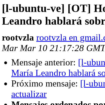
[l-ubuntu-ve] [OT] H
Leandro hablará sob
rootvzla
rootvzla en gmail
Mar Mar 10 21:17:28 GMT
Mensaje anterior:
[l-ubu
María Leandro hablará s
Próximo mensaje:
[l-ubu
actualizar
Mensajes ordenados po