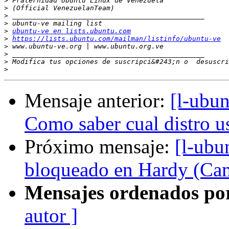
>
>
>
>
>
ubuntu-ve en lists.ubuntu.com
>
https://lists.ubuntu.com/mailman/listinfo/ubuntu-ve
>
>
>
 Modifica tus opciones de suscripci&#243;n o  desuscri
>
Mensaje anterior:
[l-ubu
Como saber cual distro u
Próximo mensaje:
[l-ubu
bloqueado en Hardy (Cam
Mensajes ordenados po
autor ]