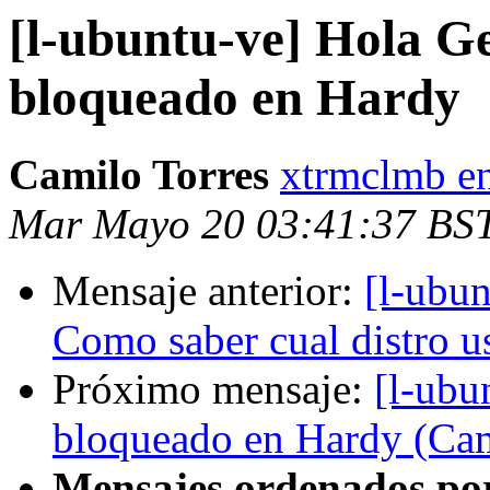
[l-ubuntu-ve] Hola G
bloqueado en Hardy
Camilo Torres
xtrmclmb e
Mar Mayo 20 03:41:37 BS
Mensaje anterior:
[l-ubu
Como saber cual distro u
Próximo mensaje:
[l-ubu
bloqueado en Hardy (Cam
Mensajes ordenados po