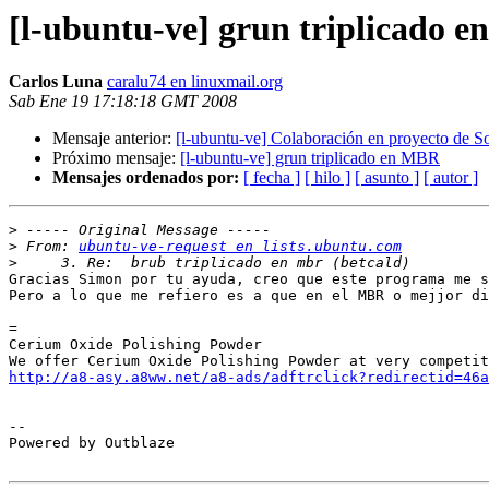
[l-ubuntu-ve] grun triplicado 
Carlos Luna
caralu74 en linuxmail.org
Sab Ene 19 17:18:18 GMT 2008
Mensaje anterior:
[l-ubuntu-ve] Colaboración en proyecto de S
Próximo mensaje:
[l-ubuntu-ve] grun triplicado en MBR
Mensajes ordenados por:
[ fecha ]
[ hilo ]
[ asunto ]
[ autor ]
>
>
 From: 
ubuntu-ve-request en lists.ubuntu.com
>
Gracias Simon por tu ayuda, creo que este programa me s
Pero a lo que me refiero es a que en el MBR o mejjor di
=

Cerium Oxide Polishing Powder

http://a8-asy.a8ww.net/a8-ads/adftrclick?redirectid=46a
-- 

Powered by Outblaze
