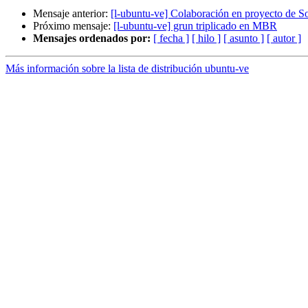
Mensaje anterior:
[l-ubuntu-ve] Colaboración en proyecto de S
Próximo mensaje:
[l-ubuntu-ve] grun triplicado en MBR
Mensajes ordenados por:
[ fecha ]
[ hilo ]
[ asunto ]
[ autor ]
Más información sobre la lista de distribución ubuntu-ve