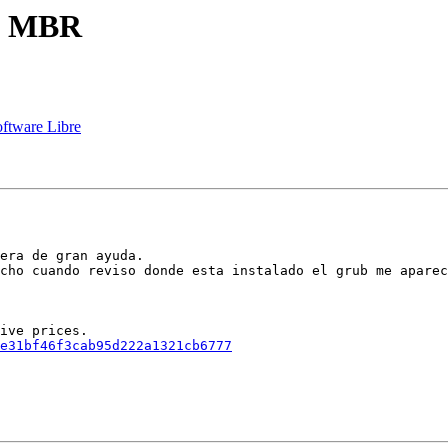
en MBR
oftware Libre
era de gran ayuda.

cho cuando reviso donde esta instalado el grub me aparec
e31bf46f3cab95d222a1321cb6777