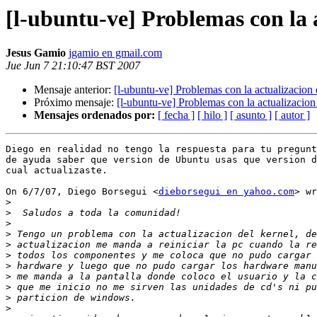
[l-ubuntu-ve] Problemas con la 
Jesus Gamio
jgamio en gmail.com
Jue Jun 7 21:10:47 BST 2007
Mensaje anterior:
[l-ubuntu-ve] Problemas con la actualizacion 
Próximo mensaje:
[l-ubuntu-ve] Problemas con la actualizacion
Mensajes ordenados por:
[ fecha ]
[ hilo ]
[ asunto ]
[ autor ]
Diego en realidad no tengo la respuesta para tu pregunt
de ayuda saber que version de Ubuntu usas que version d
cual actualizaste.

On 6/7/07, Diego Borsegui <
dieborsegui en yahoo.com
> wr
>
>
>
>
>
>
>
>
>
>
>