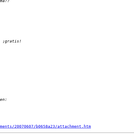
ments/20070607/b0658a23/attachment.htm