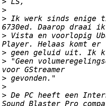
>
>
>
 Ik werk sinds enige t
>
 Vista en voorlopig Ub
>
>
 "Geen volumeregelings
>
>
>
 De PC heeft een Intern 