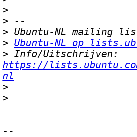
>
>
>
>
Ubuntu-NL op lists.ub
>
 Info/Uitschrijven: 
https://lists.ubuntu.co
nl
>
>
-- 
