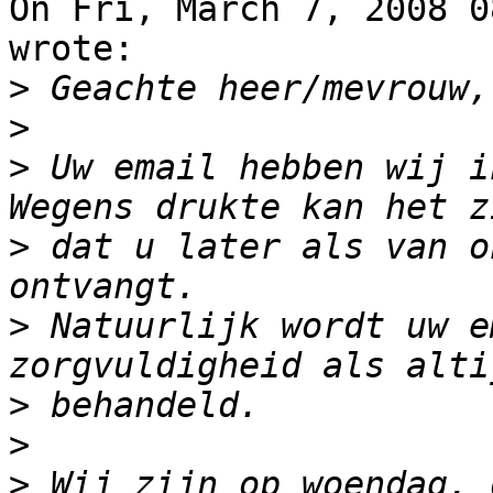
On Fri, March 7, 2008 0
wrote:

>
>
>
 Uw email hebben wij i
>
 dat u later als van o
>
 Natuurlijk wordt uw e
>
>
>
 Wij zijn op woendag, 