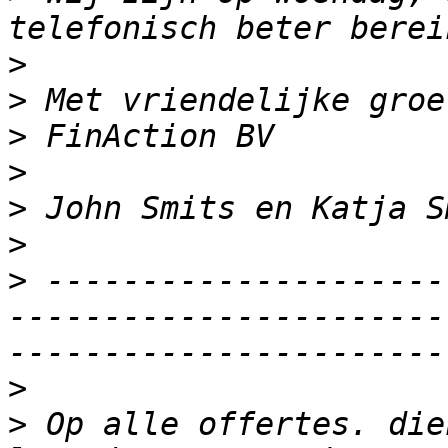
>
>
>
>
>
>
>
 ---------------------
-----------------------
>
>
 Op alle offertes. die