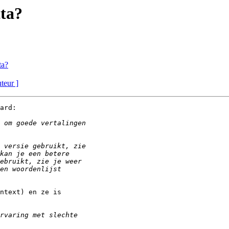
tta?
ta?
uteur ]
ard:

ntext) en ze is
