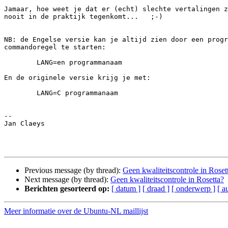
Jamaar, hoe weet je dat er (echt) slechte vertalingen z
nooit in de praktijk tegenkomt...   ;-)

NB: de Engelse versie kan je altijd zien door een progr
commandoregel te starten:

        LANG=en programmanaam

En de originele versie krijg je met:

        LANG=C programmanaam

-- 

Jan Claeys

Previous message (by thread):
Geen kwaliteitscontrole in Roset
Next message (by thread):
Geen kwaliteitscontrole in Rosetta?
Berichten gesorteerd op:
[ datum ]
[ draad ]
[ onderwerp ]
[ a
Meer informatie over de Ubuntu-NL maillijst