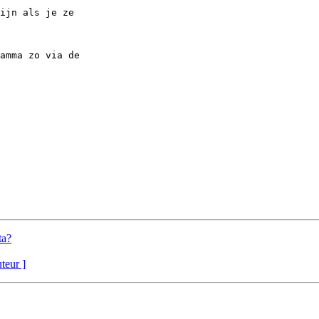
ijn als je ze

amma zo via de

ta?
uteur ]