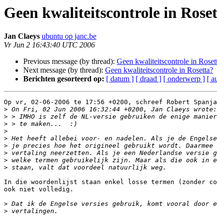
Geen kwaliteitscontrole in Rose
Jan Claeys
ubuntu op janc.be
Vr Jun 2 16:43:40 UTC 2006
Previous message (by thread):
Geen kwaliteitscontrole in Roset
Next message (by thread):
Geen kwaliteitscontrole in Rosetta?
Berichten gesorteerd op:
[ datum ]
[ draad ]
[ onderwerp ]
[ a
Op vr, 02-06-2006 te 17:56 +0200, schreef Robert Spanja
>
>
>
>
>
>
>
>
>
In die woordenlijst staan enkel losse termen (zonder co
ook niet volledig.

>
>