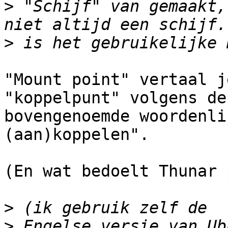
>
 "Schijf" van gemaakt,
>
"Mount point" vertaal j
"koppelpunt" volgens de

bovengenoemde woordenli
(aan)koppelen".

(En wat bedoelt Thunar 
>
>
 Engelse versie van Ub