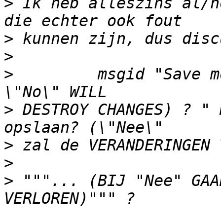
>
 Ik heb alleszins al/n
>
>
>
         msgid "Save m
>
 DESTROY CHANGES) ? " 
>
>
>
 """... (BIJ "Nee" GAA