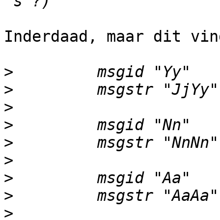
Inderdaad, maar dit vin
>
>
>
>
>
>
>
>
>