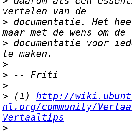
>
 daarom als een essent
>
 documentatie. Het hee
>
 documentatie voor ied
>
>
>
>
 (1) 
http://wiki.ubunt
nl.org/community/Vertaa
Vertaaltips
>