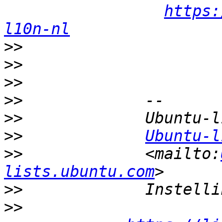
https:
l10n-nl
>>
>>
>>
>>
>>
>>
Ubuntu-l
>>
             <mailto:
lists.ubuntu.com
>>
>>