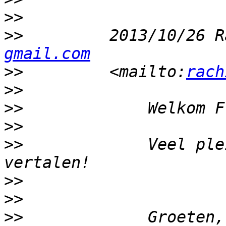
>>
>>
         2013/10/26 R
gmail.com
>>
         <mailto:
rach
>>
>>
>>
>>
             Veel ple
>>
>>
>>