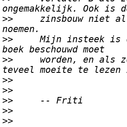
>>
     zinsbouw niet al
>>
     Mijn insteek is 
>>
     worden, en als z
>>
>>
>>
>>
>>