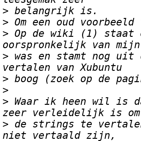
>
>
>
 Op de wiki (1) staat 
>
 was en stamt nog uit 
>
>
>
 Waar ik heen wil is d
>
 de strings te vertale