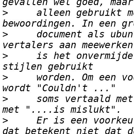
>
     alleen gebruikt m
>
     document als ubun
>
     is het onvermijde
>
     worden. Om een vo
>
     soms vertaald met
>
     Er is een voorkeu