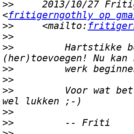
>>
     2013/10/27 Friti
<
fritigerngothly op gma
>>
     <mailto:
fritiger
>>
>>
         Hartstikke b
>>
>>
>>
         Voor wat bet
>>
>>
>>