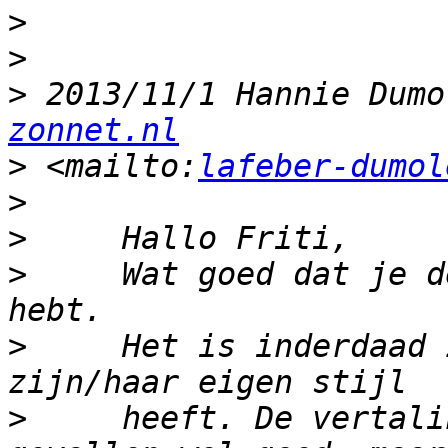
>
>
>
 2013/11/1 Hannie Dumo
zonnet.nl
>
 <mailto:
lafeber-dumol
>
>
>
     Wat goed dat je d
>
     Het is inderdaad 
>
     heeft. De vertali