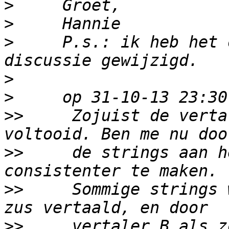
>
>
>
     P.s.: ik heb het 
>
>
>>
     Zojuist de verta
>>
     de strings aan h
>>
     Sommige strings 
>>
     vertaler B als z