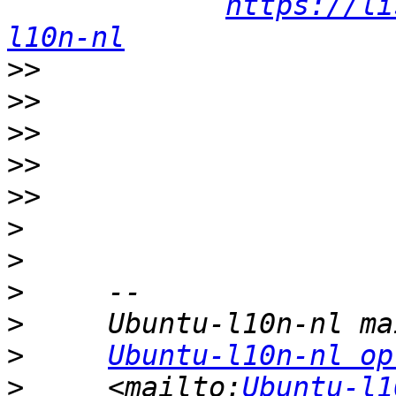
https://li
l10n-nl
>>
>>
>>
>>
>>
>
>
>
>
>
Ubuntu-l10n-nl op
>
     <mailto:
Ubuntu-l1