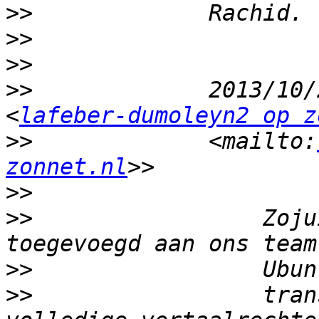
>>
>>
>>
>>
             2013/10/
<
lafeber-dumoleyn2 op z
>>
             <mailto:
zonnet.nl
>>
>>
                 Zoju
>>
>>
                 tran