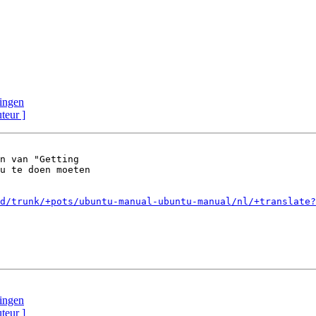
lingen
uteur ]
n van "Getting 

u te doen moeten 

d/trunk/+pots/ubuntu-manual-ubuntu-manual/nl/+translate?
lingen
uteur ]