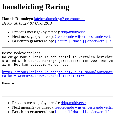
handleiding Raring
Hannie Dumoleyn
lafeber-dumoleyn2 op zonnet.nl
Di Apr 30 07:27:07 UTC 2013
Previous message (by thread):
ddtp-multiverse
Next message (by thread):
Gebiedende wijs en bestaande verta
Berichten gesorteerd op:
[ datum ]
[ draad ]
[ onderwerp ]
[ a
Beste medevertalers,

Na enige manipulatie is het aantal te vertalen berichte
started with Ubuntu Raring" gereduceerd tot 200. Dat zo
zijn. Het kan voltooid worden op:

https://translations.launchpad.net/ubuntumanualautomate
marker=1&memo=5&show=untranslated&start=5
Hannie

Previous message (by thread):
ddtp-multiverse
Next message (by thread):
Gebiedende wijs en bestaande verta
Berichten gesorteerd op:
[ datum ]
[ draad ]
[ onderwerp ]
[ a