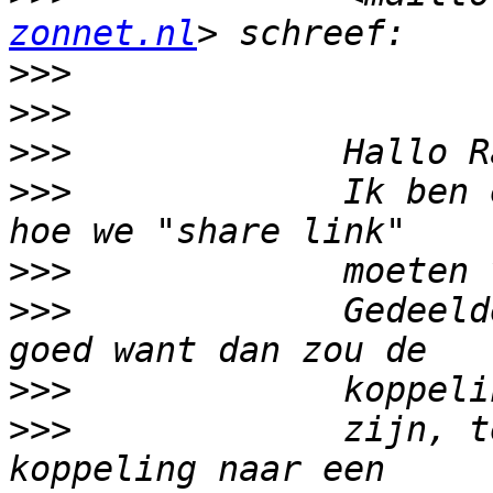
zonnet.nl
>>>
>>>
>>>
>>>
             Ik ben 
>>>
>>>
             Gedeeld
>>>
>>>
             zijn, t