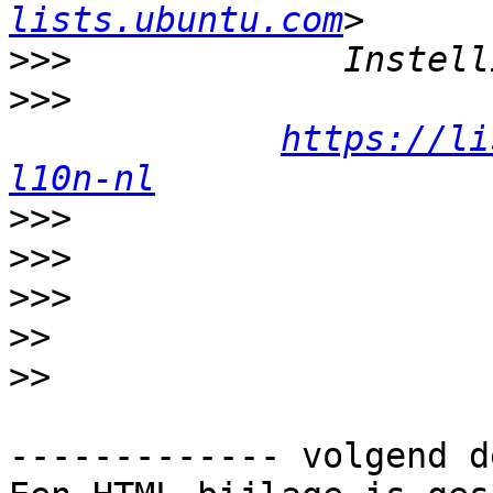
lists.ubuntu.com
>>>
>>>
https://li
l10n-nl
>>>
>>>
>>>
>>
>>
------------- volgend d