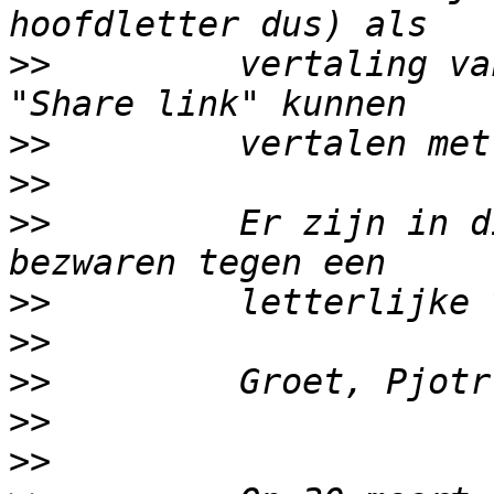
>>
         vertaling va
>>
>>
>>
         Er zijn in d
>>
>>
>>
>>
>>