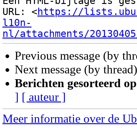
Een HTML-bijlage is ges
URL: <
https://lists.ubu
l10n-
nl/attachments/20130405
Previous message (by th
Next message (by thread
Berichten gesorteerd op
]
[ auteur ]
Meer informatie over de Ubu