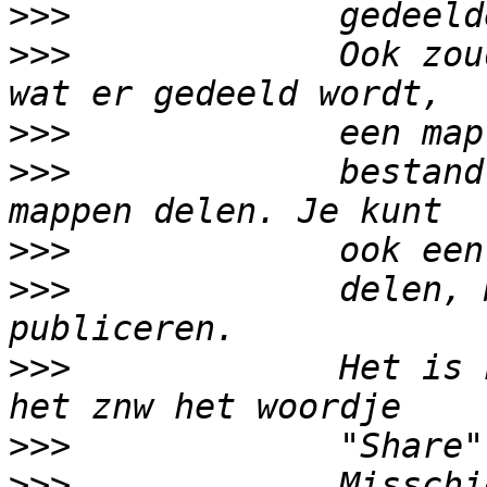
>>>
>>>
             Ook zou
>>>
>>>
             bestand
>>>
>>>
             delen, 
>>>
             Het is 
>>>
>>>
             Misschi