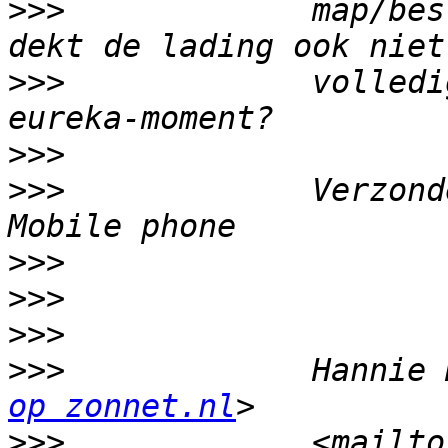
>>>
             map/bes
>>>
             volledi
>>>
>>>
             Verzond
>>>
>>>
>>>
>>>
             Hannie 
op zonnet.nl
>>>
             <mailto