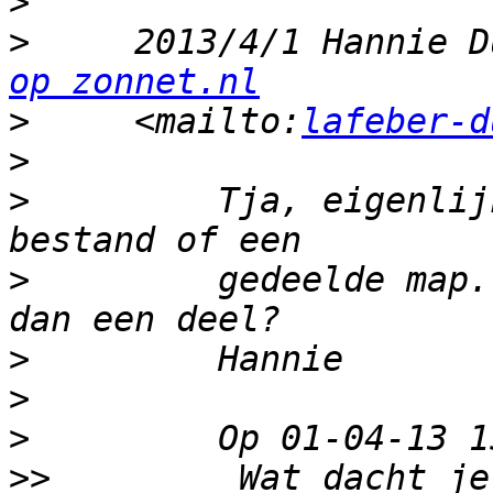
>
>
     2013/4/1 Hannie D
op zonnet.nl
>
     <mailto:
lafeber-d
>
>
         Tja, eigenlij
>
         gedeelde map.
>
>
>
>>
         Wat dacht je