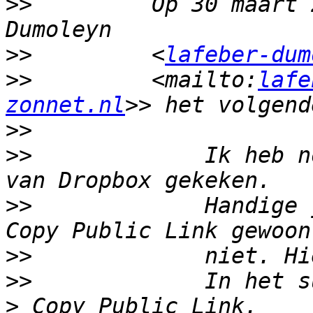
>>
         Op 30 maart 
>>
         <
lafeber-dum
>>
         <mailto:
lafe
zonnet.nl
>>
>>
             Ik heb n
>>
             Handige 
>>
>>
             In het s