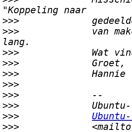
>>>
>>>
             van mak
>>>
>>>
>>>
>>>
>>>
>>>
>>>
Ubuntu-
>>>
             <mailto