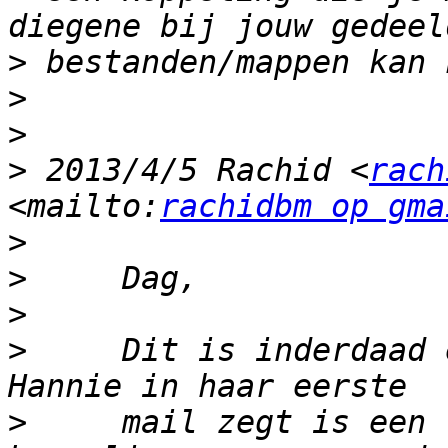
>
>
>
>
 2013/4/5 Rachid <
rach
<mailto:
rachidbm op gma
>
>
>
>
     Dit is inderdaad 
>
     mail zegt is een 