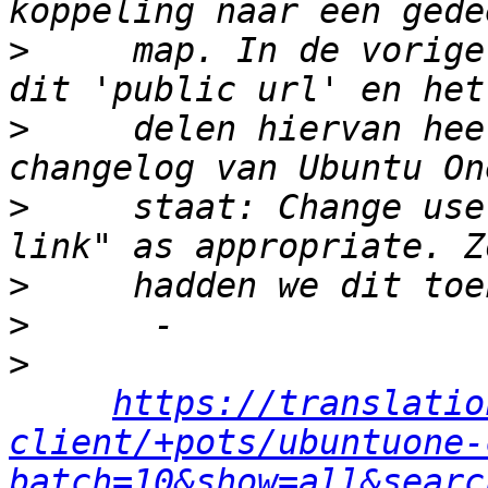
>
     map. In de vorige
>
     delen hiervan hee
>
     staat: Change use
>
>
>
https://translatio
client/+pots/ubuntuone-
batch=10&show=all&searc