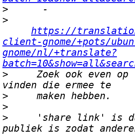
>
>
https://translatio
client-gnome/+pots/ubun
gnome/nl/+translate?
batch=10&show=all&searc
>
     Zoek ook even op 
>
>
>
     'share link' is d