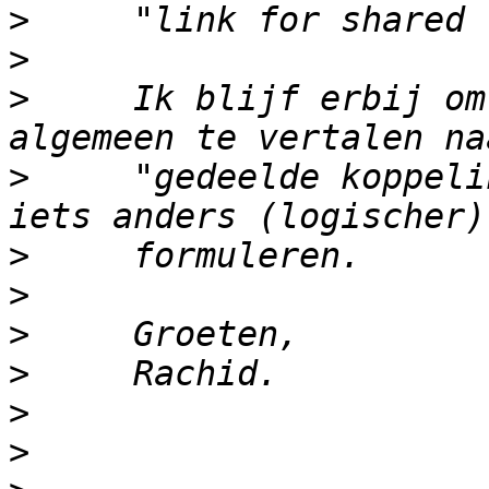
>
>
>
     Ik blijf erbij om
>
     "gedeelde koppeli
>
>
>
>
>
>