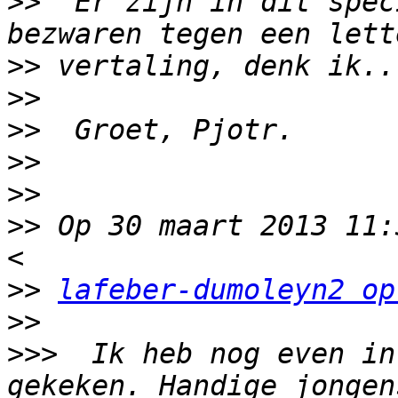
>>
  Er zijn in dit spec
>>
>>
>>
>>
>>
>>
 Op 30 maart 2013 11:
>>
lafeber-dumoleyn2 op
>>
>>>
  Ik heb nog even in