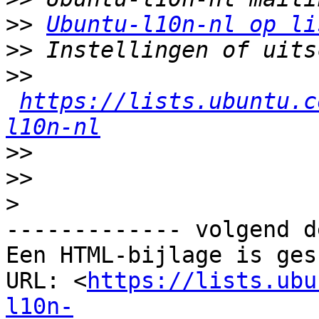
>>
Ubuntu-l10n-nl op li
>>
>>
https://lists.ubuntu.c
l10n-nl
>>
>>
>
------------- volgend d
Een HTML-bijlage is ges
URL: <
https://lists.ubu
l10n-