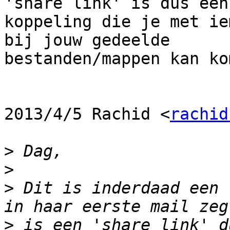
'share link' is dus een

koppeling die je met ie
bij jouw gedeelde

bestanden/mappen kan kom
2013/4/5 Rachid <
rachid
>
>
>
 Dit is inderdaad een 
>
 is een 'share link' d