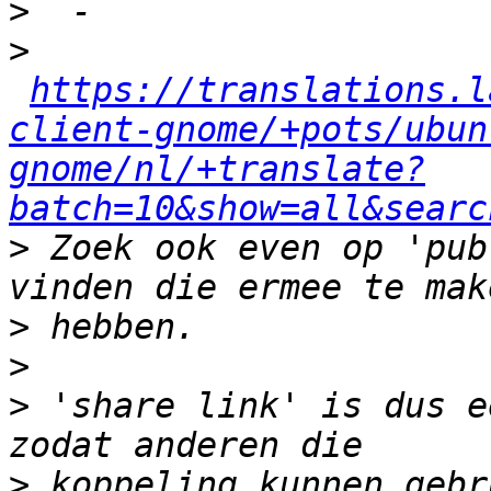
>
>
https://translations.l
client-gnome/+pots/ubun
gnome/nl/+translate?
batch=10&show=all&searc
>
 Zoek ook even op 'pub
>
>
>
 'share link' is dus e
>
 koppeling kunnen gebr