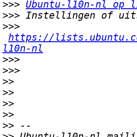
>>>
Ubuntu-l10n-nl op l
>>>
>>>
https://lists.ubuntu.c
l10n-nl
>>>
>>>
>>
>>
>>
>>
>>
>>