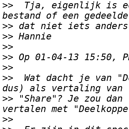
>>
  Tja, eigenlijk is e
>>
>>
>>
>>
>>
>>
  Wat dacht je van "D
>>
 "Share"? Je zou dan 
>>