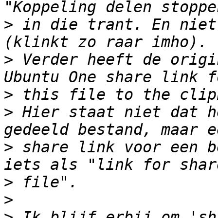
>
 in die trant. En niet
>
 Verder heeft de origi
>
>
 Hier staat niet dat h
>
 share link voor een b
>
>
>
 Ik blijf erbij om 'sh