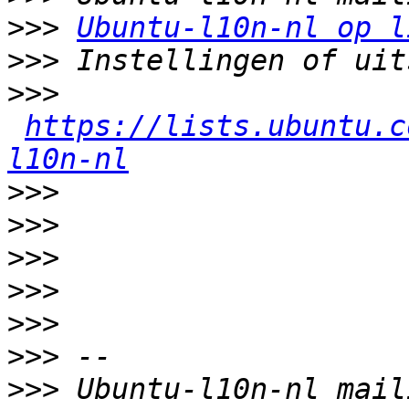
>>>
Ubuntu-l10n-nl op l
>>>
>>>
https://lists.ubuntu.c
l10n-nl
>>>
>>>
>>>
>>>
>>>
>>>
>>>