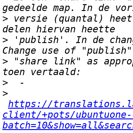
>
 versie (quantal) heet
>
 'publish'. In de chan
>
 "share link" as appro
>
>
https://translations.l
client/+pots/ubuntuone-
batch=10&show=all&searc