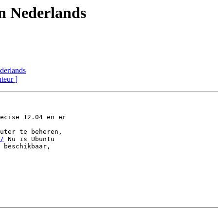
in Nederlands
derlands
uteur ]
ecise 12.04 en er

uter te beheren,

/
 Nu is Ubuntu

 beschikbaar,
