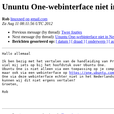
Ununtu One-webinterface niet 
Rob
linuxned op gmail.com
Za Aug 11 08:11:56 UTC 2012
Previous message (by thread):
Twee foutjes
Next message (by thread):
Ununtu One-webinterface niet in Ne
Berichten gesorteerd op:
[ datum ]
[ draad ]
[ onderwerp ]
[ a
Hallo allemaal

Ik ben bezig met het vertalen van de handleiding van Pr
viel mij iets op bij het hoofdstuk over Ubuntu One.

Ubuntu One is niet alleen via een toepassing op je comp
maar ook via een webinterface op 
https://one.ubuntu.com
One via deze webinterface echter niet in het Nederlands
kunnen wij dit niet ergens vertalen? 

Groeten,

Rob
