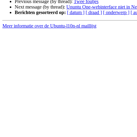
Previous message (by thread):
Twee foutjes
Next message (by thread):
Ununtu One-webinterface niet in Ne
Berichten gesorteerd op:
[ datum ]
[ draad ]
[ onderwerp ]
[ a
Meer informatie over de Ubuntu-l10n-nl maillijst