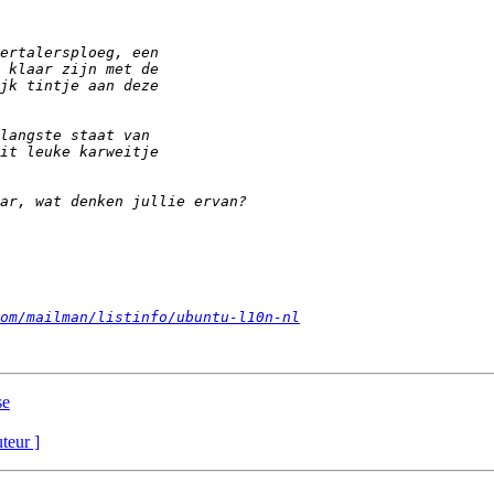
om/mailman/listinfo/ubuntu-l10n-nl
se
uteur ]