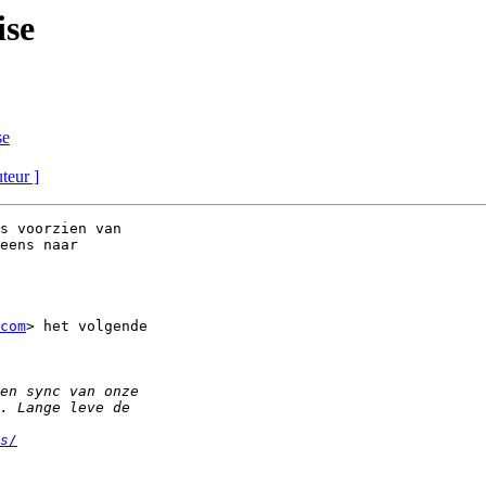
ise
se
uteur ]
s voorzien van

eens naar

com
> het volgende

s/