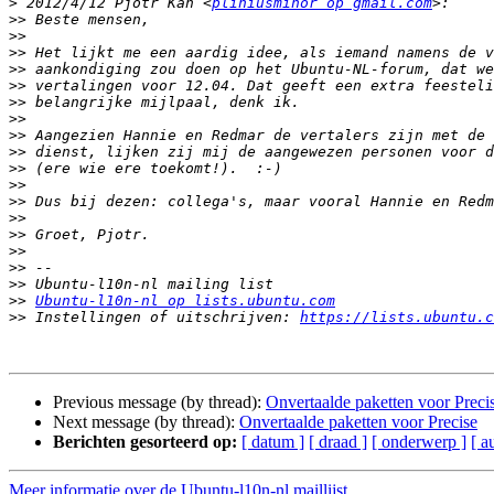
>
 2012/4/12 Pjotr Kan <
pliniusminor op gmail.com
>>
>>
>>
>>
>>
>>
>>
>>
>>
>>
>>
>>
>>
>>
>>
>>
>>
>>
Ubuntu-l10n-nl op lists.ubuntu.com
>>
 Instellingen of uitschrijven: 
https://lists.ubuntu.c
Previous message (by thread):
Onvertaalde paketten voor Preci
Next message (by thread):
Onvertaalde paketten voor Precise
Berichten gesorteerd op:
[ datum ]
[ draad ]
[ onderwerp ]
[ a
Meer informatie over de Ubuntu-l10n-nl maillijst