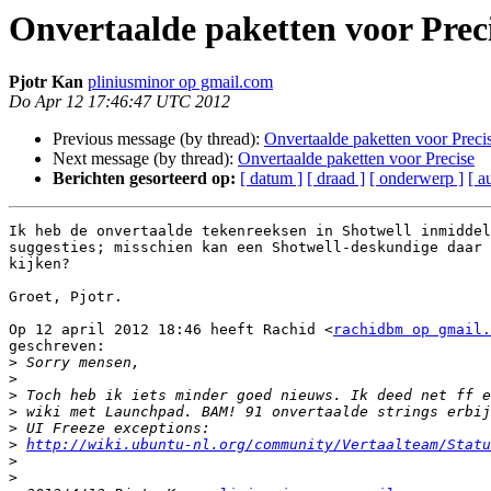
Onvertaalde paketten voor Prec
Pjotr Kan
pliniusminor op gmail.com
Do Apr 12 17:46:47 UTC 2012
Previous message (by thread):
Onvertaalde paketten voor Preci
Next message (by thread):
Onvertaalde paketten voor Precise
Berichten gesorteerd op:
[ datum ]
[ draad ]
[ onderwerp ]
[ a
Ik heb de onvertaalde tekenreeksen in Shotwell inmiddel
suggesties; misschien kan een Shotwell-deskundige daar 
kijken?

Groet, Pjotr.

Op 12 april 2012 18:46 heeft Rachid <
rachidbm op gmail.
geschreven:

>
>
>
>
>
>
http://wiki.ubuntu-nl.org/community/Vertaalteam/Statu
>
>