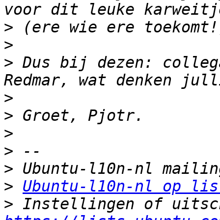
>
>
>
 Dus bij dezen: colleg
>
>
>
>
>
>
Ubuntu-l10n-nl op lis
>