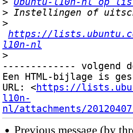
>
Ubuntu-l10n-nl op lis
>
>
https://lists.ubuntu.c
l10n-nl
>
------------- volgend d
Een HTML-bijlage is ges
URL: <
https://lists.ubu
l10n-
nl/attachments/20120407
Previous message (by th