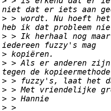
>
 > is erkend dat er ie
>
 > wordt. Nu hoeft het
>
 > Ik herhaal nog maar
>
>
 > Als er anderen zijn
>
>
>
>