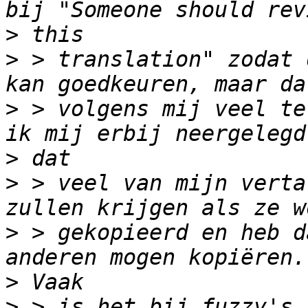
>
>
 > translation" zodat 
>
 > volgens mij veel te
>
>
 > veel van mijn verta
>
 > gekopieerd en heb d
>
>
 > is het bij fuzzy's 