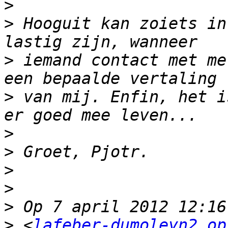
>
>
 Hooguit kan zoiets in
>
 iemand contact met me
>
 van mij. Enfin, het i
>
>
>
>
>
>
 <
lafeber-dumoleyn2 op