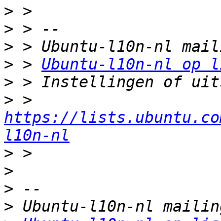
>
>
>
>
 > 
Ubuntu-l10n-nl op l
>
>
 > 
https://lists.ubuntu.co
l10n-nl
>
>
>
>