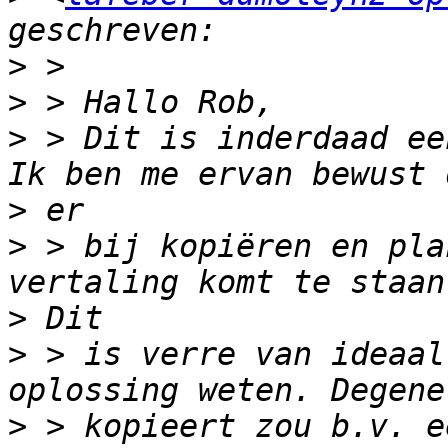
>
>
>
 > Dit is inderdaad ee
>
>
 > bij kopiëren en pla
>
>
 > is verre van ideaal
>
 > kopieert zou b.v. e