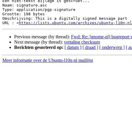
Een niet-tekst bijlage is gescrubt...

Naam: signature.asc

Type: application/pgp-signature

Grootte: 198 bytes

Omschrijving: This is a digitally signed message part

URL : <
https://lists.ubuntu.com/archives/ubuntu-l10n-nl
Previous message (by thread):
Fwd: Re: [gnome-nl] bugreport
Next message (by thread):
vertaling checksum
Berichten gesorteerd op:
[ datum ]
[ draad ]
[ onderwerp ]
[ a
Meer informatie over de Ubuntu-l10n-nl maillijst