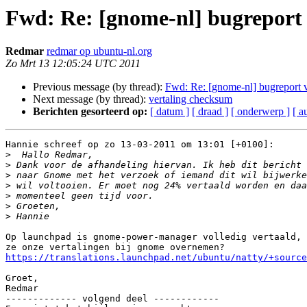
Fwd: Re: [gnome-nl] bugrepor
Redmar
redmar op ubuntu-nl.org
Zo Mrt 13 12:05:24 UTC 2011
Previous message (by thread):
Fwd: Re: [gnome-nl] bugreport
Next message (by thread):
vertaling checksum
Berichten gesorteerd op:
[ datum ]
[ draad ]
[ onderwerp ]
[ a
Hannie schreef op zo 13-03-2011 om 13:01 [+0100]:

>
>
>
>
>
>
>
Op launchpad is gnome-power-manager volledig vertaald, 
https://translations.launchpad.net/ubuntu/natty/+source
Groet,

Redmar

------------- volgend deel ------------
