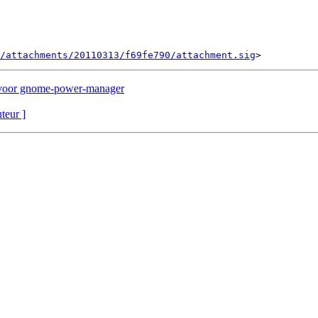
/attachments/20110313/f69fe790/attachment.sig
 voor gnome-power-manager
uteur ]