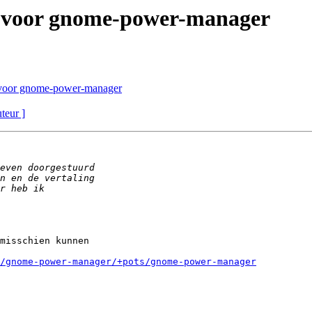
t voor gnome-power-manager
 voor gnome-power-manager
uteur ]
misschien kunnen

/gnome-power-manager/+pots/gnome-power-manager