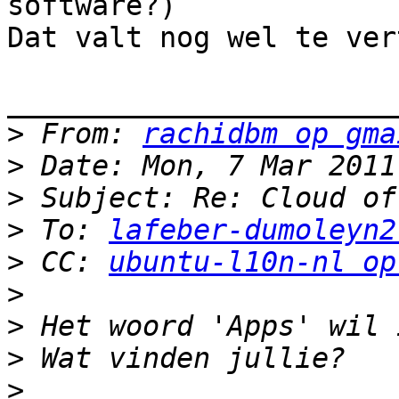
software?)

Dat valt nog wel te ver
_______________________
>
 From: 
rachidbm op gma
>
>
>
 To: 
lafeber-dumoleyn2
>
 CC: 
ubuntu-l10n-nl op
>
>
>
>