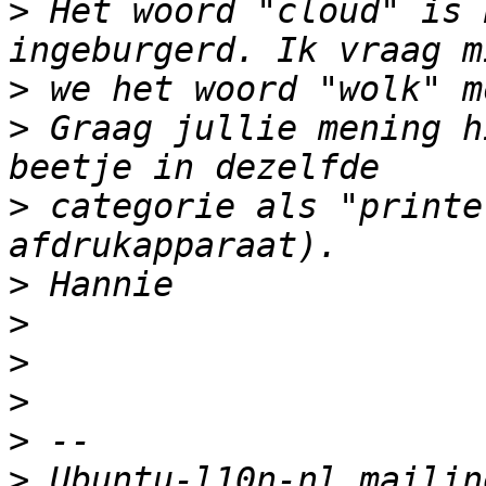
>
 Het woord "cloud" is 
>
>
 Graag jullie mening h
>
 categorie als "printe
>
>
>
>
>
>