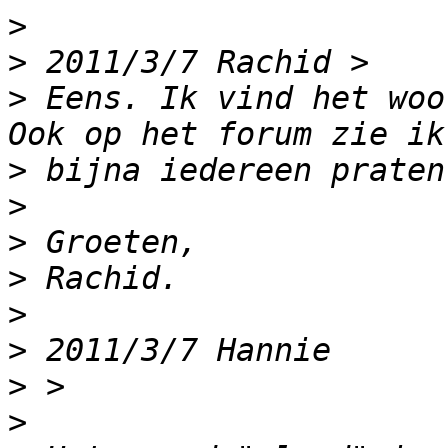
>
>
>
 Eens. Ik vind het woo
>
>
>
>
>
>
>
>