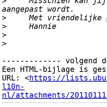
>
     Misschien kan jij
>
>
>
>
------------- volgend d
Een HTML-bijlage is ges
URL: <
https://lists.ubu
l10n-
nl/attachments/20110111