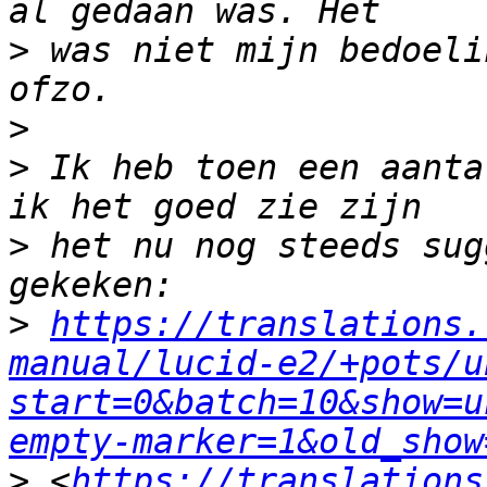
>
 was niet mijn bedoeli
>
>
 Ik heb toen een aanta
>
 het nu nog steeds sug
>
https://translations.
manual/lucid-e2/+pots/u
start=0&batch=10&show=u
empty-marker=1&old_show
>
 <
https://translations