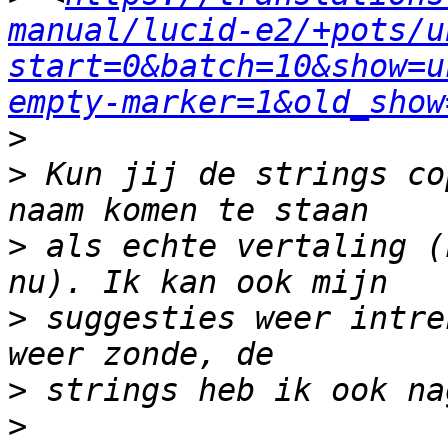
manual/lucid-e2/+pots/u
start=0&batch=10&show=u
empty-marker=1&old_show
>
>
 Kun jij de strings co
>
 als echte vertaling (
>
 suggesties weer intre
>
>