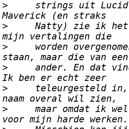
>
     strings uit Lucid
>
     Natty) zie ik het
>
     worden overgenome
>
     ander. En dat vin
>
     teleurgesteld in,
>
     maar omdat ik wel