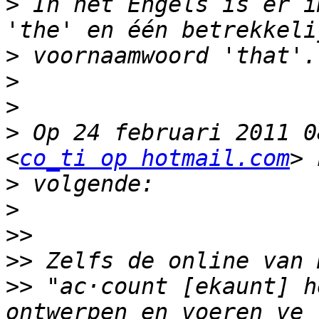
>
 In het Engels is er i
>
>
>
>
 Op 24 februari 2011 0
<
co_ti op hotmail.com
>
>
>>
>>
>>
 "ac·count [ekaunt] h