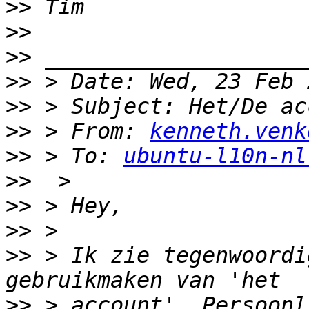
>>
>>
>>
>>
>>
>>
 > From: 
kenneth.venk
>>
 > To: 
ubuntu-l10n-nl
>>
>>
>>
>>
 > Ik zie tegenwoordi
>>
 > account'. Persoonl