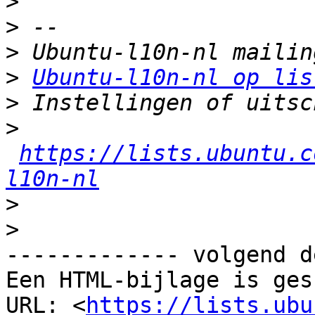
>
>
>
>
Ubuntu-l10n-nl op lis
>
>
https://lists.ubuntu.c
l10n-nl
>
>
------------- volgend d
Een HTML-bijlage is ges
URL: <
https://lists.ubu