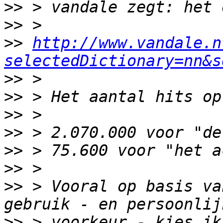
>>
>>
>>
http://www.vandale.n
selectedDictionary=nn&s
>>
>>
>>
>>
>>
>>
>>
 > Vooral op basis va
>>