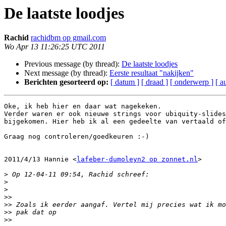
De laatste loodjes
Rachid
rachidbm op gmail.com
Wo Apr 13 11:26:25 UTC 2011
Previous message (by thread):
De laatste loodjes
Next message (by thread):
Eerste resultaat "nakijken"
Berichten gesorteerd op:
[ datum ]
[ draad ]
[ onderwerp ]
[ a
Oke, ik heb hier en daar wat nagekeken.

Verder waren er ook nieuwe strings voor ubiquity-slides
bijgekomen. Hier heb ik al een gedeelte van vertaald of
Graag nog controleren/goedkeuren :-)

2011/4/13 Hannie <
lafeber-dumoleyn2 op zonnet.nl
>

>
>
>
>>
>>
>>
>>