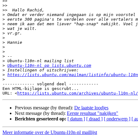
>>
>>
>>
>
>
>
>
>
>
>
>
>
>
>
>
Ubuntu-l10n-nl op lists.ubuntu.com
>
>
https://lists.ubuntu.com/mailman/listinfo/ubuntu-l10n
>
------------- volgend deel ------------

Een HTML-bijlage is gescrubt...

URL: <
https://lists.ubuntu.com/archives/ubuntu-l10n-nl/
Previous message (by thread):
De laatste loodjes
Next message (by thread):
Eerste resultaat "nakijken"
Berichten gesorteerd op:
[ datum ]
[ draad ]
[ onderwerp ]
[ a
Meer informatie over de Ubuntu-l10n-nl maillijst