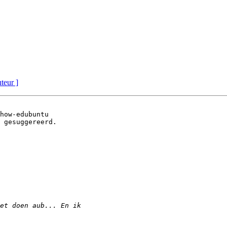
uteur ]
how-edubuntu

 gesuggereerd.
