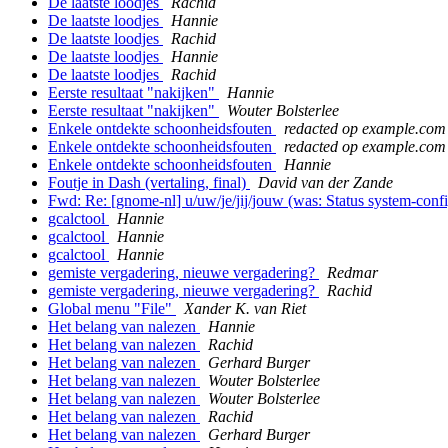
De laatste loodjes
Rachid
De laatste loodjes
Hannie
De laatste loodjes
Rachid
De laatste loodjes
Hannie
De laatste loodjes
Rachid
Eerste resultaat "nakijken"
Hannie
Eerste resultaat "nakijken"
Wouter Bolsterlee
Enkele ontdekte schoonheidsfouten
redacted op example.com
Enkele ontdekte schoonheidsfouten
redacted op example.com
Enkele ontdekte schoonheidsfouten
Hannie
Foutje in Dash (vertaling, final)
David van der Zande
Fwd: Re: [gnome-nl] u/uw/je/jij/jouw (was: Status system-confi
gcalctool
Hannie
gcalctool
Hannie
gcalctool
Hannie
gemiste vergadering, nieuwe vergadering?
Redmar
gemiste vergadering, nieuwe vergadering?
Rachid
Global menu "File"
Xander K. van Riet
Het belang van nalezen
Hannie
Het belang van nalezen
Rachid
Het belang van nalezen
Gerhard Burger
Het belang van nalezen
Wouter Bolsterlee
Het belang van nalezen
Wouter Bolsterlee
Het belang van nalezen
Rachid
Het belang van nalezen
Gerhard Burger