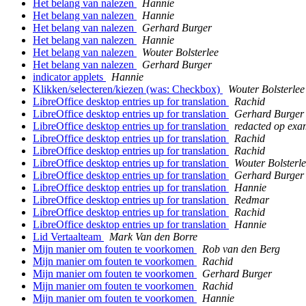
Het belang van nalezen
Hannie
Het belang van nalezen
Hannie
Het belang van nalezen
Gerhard Burger
Het belang van nalezen
Hannie
Het belang van nalezen
Wouter Bolsterlee
Het belang van nalezen
Gerhard Burger
indicator applets
Hannie
Klikken/selecteren/kiezen (was: Checkbox)
Wouter Bolsterlee
LibreOffice desktop entries up for translation
Rachid
LibreOffice desktop entries up for translation
Gerhard Burger
LibreOffice desktop entries up for translation
redacted op ex
LibreOffice desktop entries up for translation
Rachid
LibreOffice desktop entries up for translation
Rachid
LibreOffice desktop entries up for translation
Wouter Bolsterl
LibreOffice desktop entries up for translation
Gerhard Burger
LibreOffice desktop entries up for translation
Hannie
LibreOffice desktop entries up for translation
Redmar
LibreOffice desktop entries up for translation
Rachid
LibreOffice desktop entries up for translation
Hannie
Lid Vertaalteam
Mark Van den Borre
Mijn manier om fouten te voorkomen
Rob van den Berg
Mijn manier om fouten te voorkomen
Rachid
Mijn manier om fouten te voorkomen
Gerhard Burger
Mijn manier om fouten te voorkomen
Rachid
Mijn manier om fouten te voorkomen
Hannie