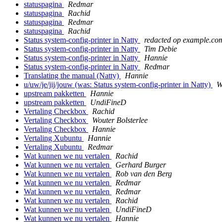
statuspagina
Redmar
statuspagina
Rachid
statuspagina
Redmar
statuspagina
Rachid
Status system-config-printer in Natty
redacted op example.co
Status system-config-printer in Natty
Tim Debie
Status system-config-printer in Natty
Hannie
Status system-config-printer in Natty
Redmar
Translating the manual (Natty)
Hannie
u/uw/je/jij/jouw (was: Status system-config-printer in Natty)
W
upstream pakketten
Hannie
upstream pakketten
UndiFineD
Vertaling Checkbox
Rachid
Vertaling Checkbox
Wouter Bolsterlee
Vertaling Checkbox
Hannie
Vertaling Xubuntu
Hannie
Vertaling Xubuntu
Redmar
Wat kunnen we nu vertalen
Rachid
Wat kunnen we nu vertalen
Gerhard Burger
Wat kunnen we nu vertalen
Rob van den Berg
Wat kunnen we nu vertalen
Redmar
Wat kunnen we nu vertalen
Redmar
Wat kunnen we nu vertalen
Rachid
Wat kunnen we nu vertalen
UndiFineD
Wat kunnen we nu vertalen
Hannie