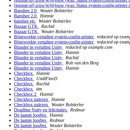
[gnome-nl] u/uw/je/jij/jouw (was: Status system-config-printer 
[gnome-nl] u/uw/je/jij/jouw (was: Status system-config-printer 
Banshee 2.0
Wouter Bolsterlee
Banshee 2.0
Hannie
banshee etc
Wouter Bolsterlee
Bazaar GTK
Rachid
Bazaar GTK
Wouter Bolsterlee
Bijgewerkte vertaling system-config-printer
redacted op exam
Bijgewerkte vertaling system-config-printer
redacted op exam
Blunder in vertaling Unity
redacted op example.com
Blunder in vertaling Unity
Hannie
Blunder in vertaling Unity
Rachid
Blunder in vertaling Unity
Rob van den Berg
Blunder in vertaling Unity
Hannie
Checkbox
Hannie
Checkbox
UndiFineD
Checkbox
Rachid
Checkbox
tim
Checkbox 2
Hannie
Checkbox nalezen
Hannie
Checkbox nalezen
Wouter Bolsterlee
Deadline Natty en felicitaties
Redmar
De laatste loodjes
Hannie
De laatste loodjes
Redmar
De laatste loodjes
Wouter Bolsterlee