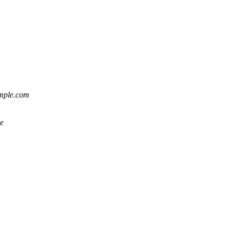
ample.com
ee