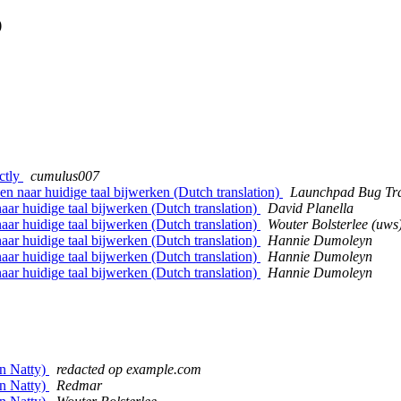
p
ectly
cumulus007
 naar huidige taal bijwerken (Dutch translation)
Launchpad Bug Tr
ar huidige taal bijwerken (Dutch translation)
David Planella
ar huidige taal bijwerken (Dutch translation)
Wouter Bolsterlee (uws
ar huidige taal bijwerken (Dutch translation)
Hannie Dumoleyn
ar huidige taal bijwerken (Dutch translation)
Hannie Dumoleyn
ar huidige taal bijwerken (Dutch translation)
Hannie Dumoleyn
in Natty)
redacted op example.com
in Natty)
Redmar