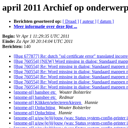
april 2011 Archief op onderwer
Berichten gesorteerd op:
[ Draad ]
[ auteur ]
[ datum ]
Meer informatie over deze lijst ...
Begin:
Vr Apr 1 11:29:35 UTC 2011
Einde:
Za Apr 30 20:14:04 UTC 2011
Berichten:
140
[Bug 677877] Re: dutch "ssl certificate error" translated incorr
[Bug 760554] [NEW] Word missing in dialog: Standaard mappen
[Bug 760554] Re: Word missing in dialog: Standaard mappen na
[Bug 760554] Re: Word missing in dialog: Standaard mappen na
[Bug 760554] Re: Word missing in dialog: Standaard mappen na
[Bug 760554] Re: Word missing in dialog: Standaard mappen na
[Bug 760554] Re: Word missing in dialog: Standaard mappen na
[gnome-nl] banshee etc
Wouter Bolsterlee
[gnome-nl] banshee etc
Redmar
[gnome-nl] Klikken/selecteren/kiezen
Hannie
[gnome-nl] Opluchting
Wouter Bolsterlee
[gnome-nl] Opluchting
Hannie
[gnome-nl] u/uw/je/jij/jouw (was: Status system-config-printer 
[gnome-nl] u/uw/je/jij/jouw (was: Status system-config-printer 