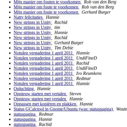
Mijn manier om fouten te voorkomen
Rob van den Berg
Mijn manier om foute te voorkomen
Rob van den Berg
Mijn manier om foute te voorkomen
Gerhard Burger
Natty felicitaties
Hannie
New strings in Unity
Rachid
New strings in Unity
tim
New strings in Unity
Hannie
New strings in Unity
Rachid
New strings in Unity
Gerhard Burger
New strings in Unity
Tim Debie
Notulen vergadering 1 april 2011
Hannie
Notulen vergadering 1 april 2011
UndiFineD
Notulen vergadering 1 april 2011
Rachid
Notulen vergadering 1 april 2011
UndiFineD
Notulen vergadering 1 april 2011
Ivo Reumkens
Notulen vergadering 1 april 2011
Redmar
Notulen vergadering 1 april 2011
Hannie
Opluchting
Hannie
Opnieuw starten met vertalen
Steven
Opnieuw starten met vertalen
Hannie
Oppassen met kopiëren en plakken
Hannie
Status GCalctool in Gnome/Ubuntu (was: statuspagina)
Woute
statuspagina
Redmar
statuspagina
Hannie
statuspagina
Rachid