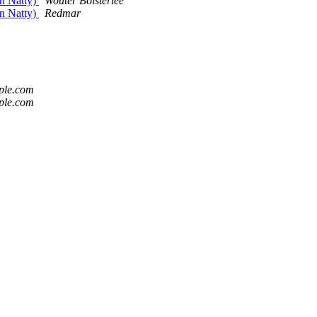
in Natty)
Wouter Bolsterlee
in Natty)
Redmar
ple.com
ple.com