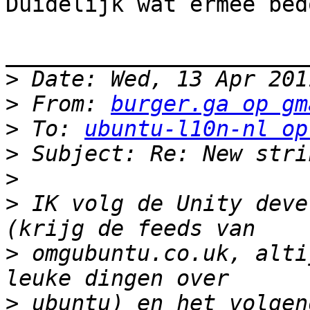
Duidelijk wat ermee bed
_______________________
>
>
 From: 
burger.ga op gm
>
 To: 
ubuntu-l10n-nl op
>
>
>
 IK volg de Unity deve
>
 omgubuntu.co.uk, alti
>
 ubuntu) en het volgen