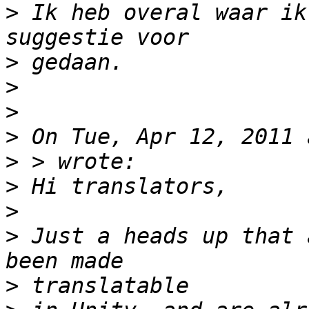
>
 Ik heb overal waar ik
>
>
>
>
>
>
>
>
 Just a heads up that 
>