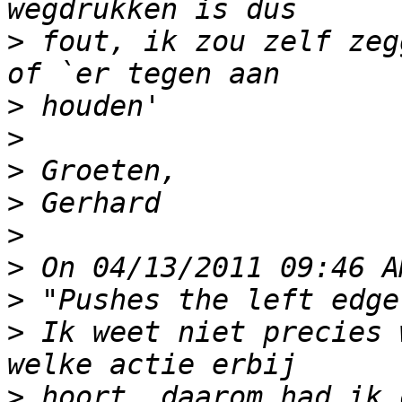
>
 fout, ik zou zelf zeg
>
>
>
>
>
>
>
>
 Ik weet niet precies 
>
 hoort, daarom had ik 