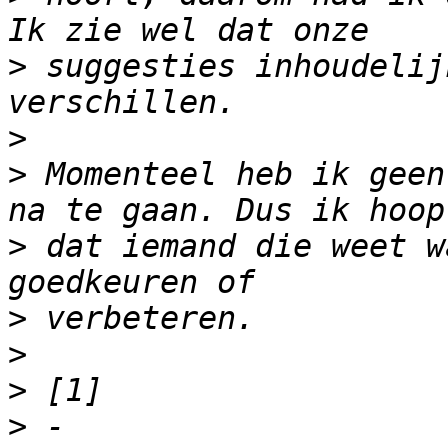
>
 suggesties inhoudelij
>
>
 Momenteel heb ik geen
>
 dat iemand die weet w
>
>
>
>
 - 