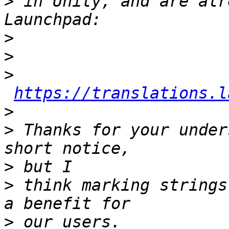
>
 in Unity, and are alr
>
>
>
https://translations.l
>
>
 Thanks for your under
>
>
 think marking strings
>