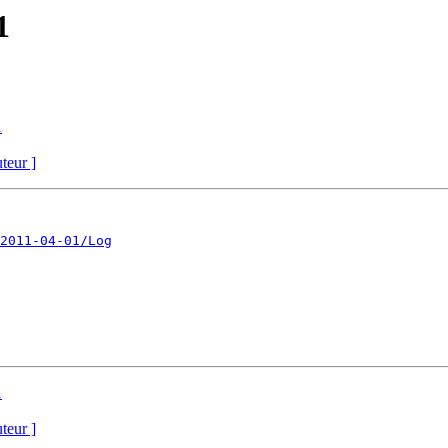
1
1
uteur ]
2011-04-01/Log
1
uteur ]