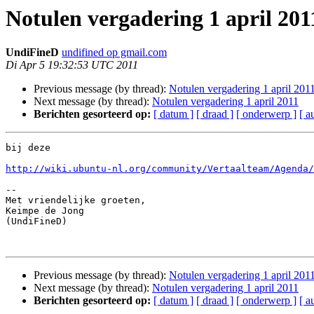
Notulen vergadering 1 april 201
UndiFineD
undifined op gmail.com
Di Apr 5 19:32:53 UTC 2011
Previous message (by thread):
Notulen vergadering 1 april 201
Next message (by thread):
Notulen vergadering 1 april 2011
Berichten gesorteerd op:
[ datum ]
[ draad ]
[ onderwerp ]
[ a
bij deze

http://wiki.ubuntu-nl.org/community/Vertaalteam/Agenda/
-- 

Met vriendelijke groeten,

Keimpe de Jong

(UndiFineD)

Previous message (by thread):
Notulen vergadering 1 april 201
Next message (by thread):
Notulen vergadering 1 april 2011
Berichten gesorteerd op:
[ datum ]
[ draad ]
[ onderwerp ]
[ a