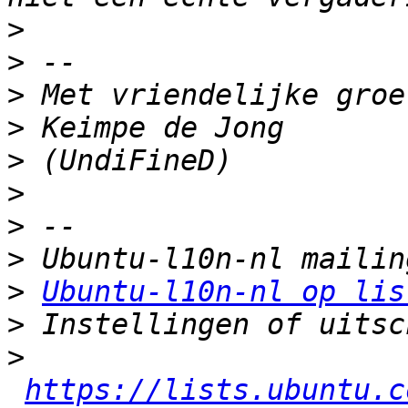
>
>
>
>
>
>
>
>
>
Ubuntu-l10n-nl op lis
>
>
https://lists.ubuntu.c