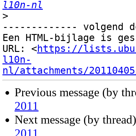
l10n-nl
>
------------- volgend d
Een HTML-bijlage is ges
URL: <
https://lists.ubu
l10n-
nl/attachments/20110405
Previous message (by th
2011
Next message (by thread
2011