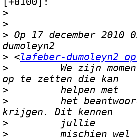
[+0100]:

>
>
>
 Op 17 december 2010 0
>
 <
lafeber-dumoleyn2 op
>
         We zijn momen
>
>
         het beantwoor
>
>
         mischien wel 