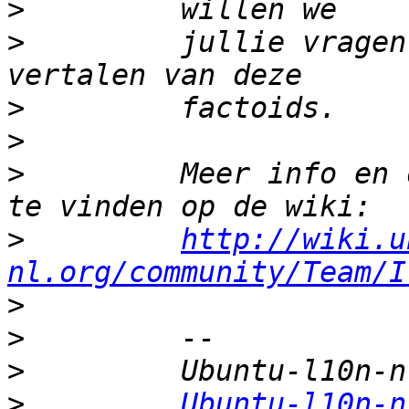
>
>
         jullie vragen
>
>
>
         Meer info en 
>
http://wiki.u
nl.org/community/Team/I
>
>
>
>
Ubuntu-l10n-n