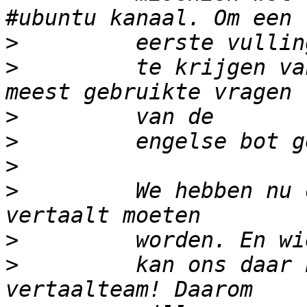
>
>
         te krijgen va
>
>
>
>
         We hebben nu 
>
>
         kan ons daar 