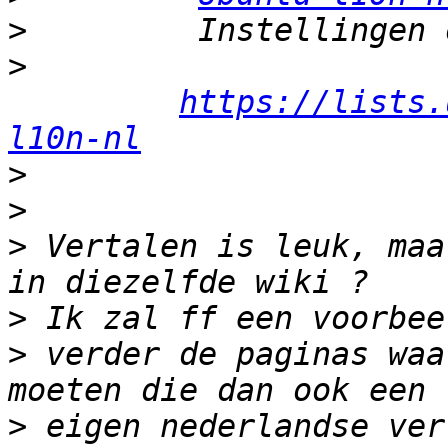
>
>
https://lists.
l10n-nl
>
>
>
 Vertalen is leuk, maa
>
>
 verder de paginas waa
>