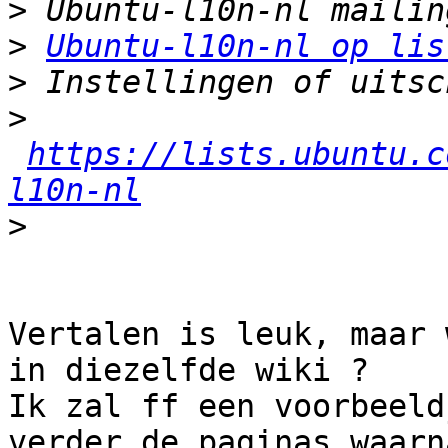
>
>
Ubuntu-l10n-nl op lis
>
>
https://lists.ubuntu.c
l10n-nl
>
Vertalen is leuk, maar 
in diezelfde wiki ?

Ik zal ff een voorbeeld
verder de paginas waarn