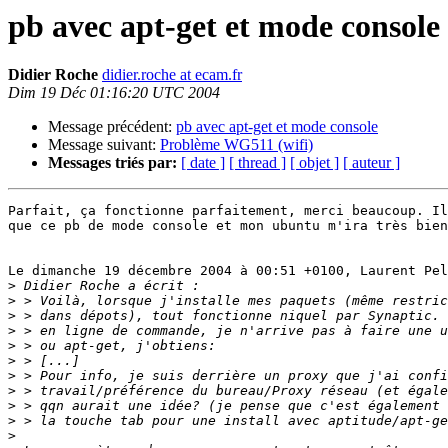
pb avec apt-get et mode console
Didier Roche
didier.roche at ecam.fr
Dim 19 Déc 01:16:20 UTC 2004
Message précédent:
pb avec apt-get et mode console
Message suivant:
Problème WG511 (wifi)
Messages triés par:
[ date ]
[ thread ]
[ objet ]
[ auteur ]
Parfait, ça fonctionne parfaitement, merci beaucoup. Il
que ce pb de mode console et mon ubuntu m'ira très bien
Le dimanche 19 décembre 2004 à 00:51 +0100, Laurent Pel
>
>
>
>
>
>
>
>
>
>
>