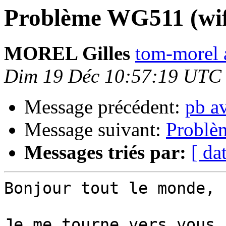
Problème WG511 (wif
MOREL Gilles
tom-morel 
Dim 19 Déc 10:57:19 UTC
Message précédent:
pb a
Message suivant:
Problè
Messages triés par:
[ da
Bonjour tout le monde,

Je me tourne vers vous 