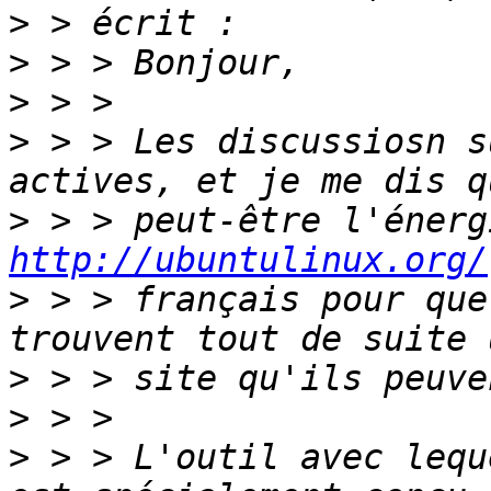
>
>
>
>
 > > Les discussiosn s
>
http://ubuntulinux.org/
>
 > > français pour que
>
>
>
 > > L'outil avec lequ