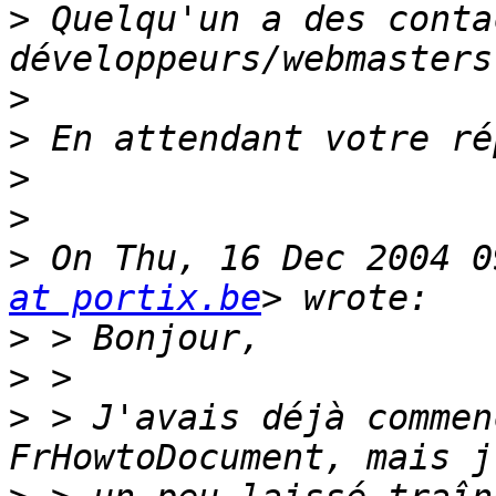
>
 Quelqu'un a des conta
>
>
>
>
>
 On Thu, 16 Dec 2004 0
at portix.be
>
>
>
 > J'avais déjà commen