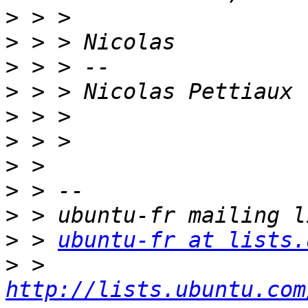
>
>
>
>
>
>
>
>
>
>
 > 
ubuntu-fr at lists.
>
 > 
http://lists.ubuntu.com