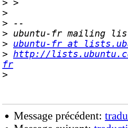
>
>
>
>
>
ubuntu-fr at lists.ub
>
http://lists.ubuntu.c
fr
>
Message précédent:
trad