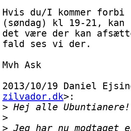
Hvis du/I kommer forbi 
(søndag) kl 19-21, kan

det være der kan afsætt
fald ses vi der.

Mvh Ask

2013/10/19 Daniel Ejsin
zilvador.dk
>:

>
>
>
 Jeg har nu modtaget e