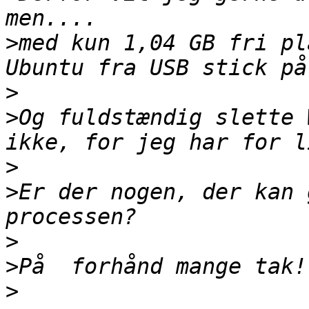
>
med kun 1,04 GB fri pl
>
>
Og fuldstændig slette 
>
>
Er der nogen, der kan 
>
>
>