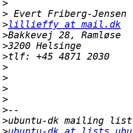
>
>
>
lillieffy at mail.dk
>
>
>
>
>
>
>
>
>
>
ubuntu-dk at lists.ubu