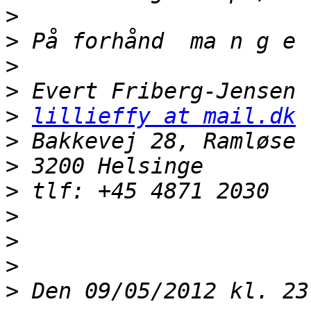
>
>
>
>
>
lillieffy at mail.dk
>
>
>
>
>
>
>