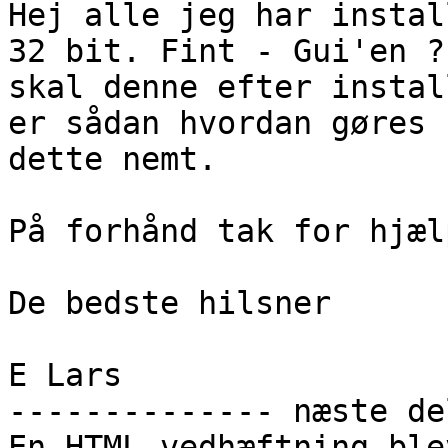
Hej alle jeg har instal
32 bit. Fint - Gui'en ?

skal denne efter instal
er sådan hvordan gøres

dette nemt.

På forhånd tak for hjælp
De bedste hilsner

E Lars

-------------- næste de
En HTML-vedhæftning ble