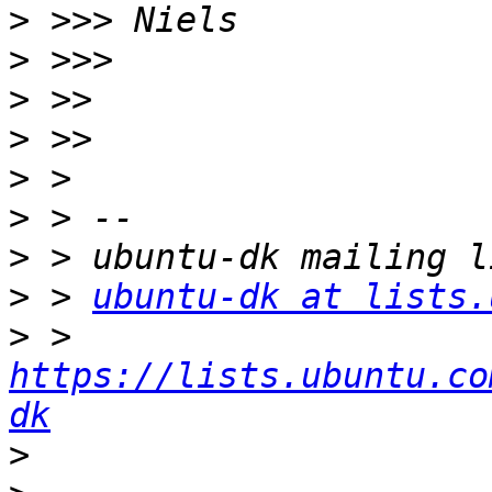
>
>
>
>
>
>
>
>
 > 
ubuntu-dk at lists.
>
 > 
https://lists.ubuntu.co
dk
>