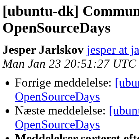
[ubuntu-dk] Communi
OpenSourceDays
Jesper Jarlskov
jesper at j
Man Jan 23 20:51:27 UTC
Forrige meddelelse:
[ubu
OpenSourceDays
Næste meddelelse:
[ubun
OpenSourceDays
Meddelelser sorteret eft