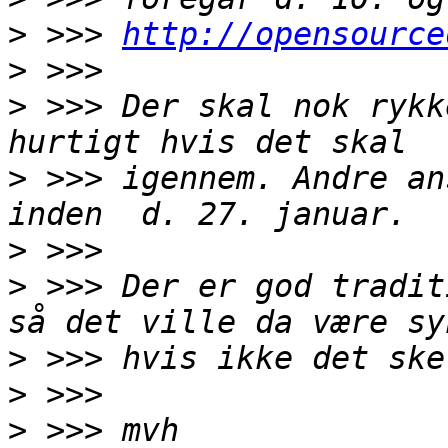
>
 >>> 
http://opensource
>
>
 >>> Der skal nok rykk
>
 >>> igennem. Andre an
>
>
 >>> Der er god tradit
>
>
>