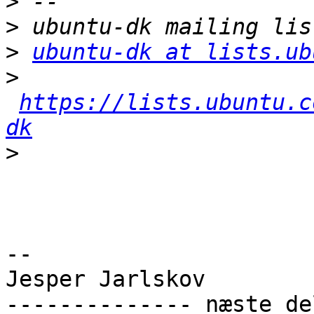
>
>
>
ubuntu-dk at lists.ub
>
https://lists.ubuntu.c
dk
>
-- 

Jesper Jarlskov

-------------- næste de