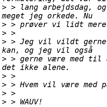
>
 > lang arbejdsdag, og
>
>
>
 > Jeg vil vildt gerne
>
 > gerne være med til 
>
>
>
>