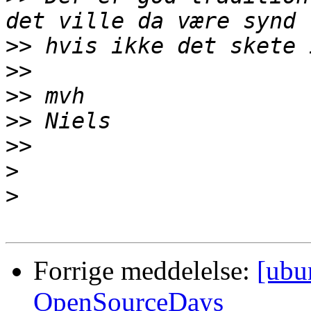
>>
>>
>>
>>
>>
>
>
Forrige meddelelse:
[ubu
OpenSourceDays