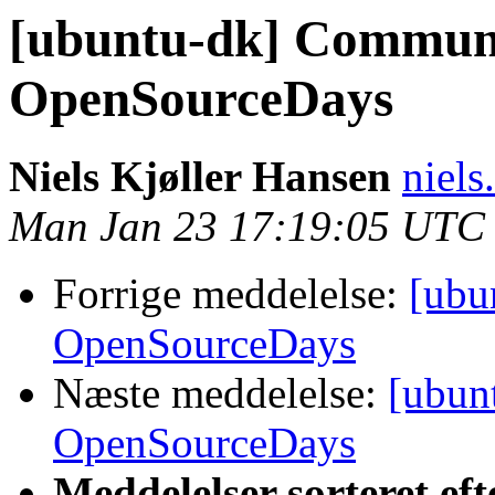
[ubuntu-dk] Communi
OpenSourceDays
Niels Kjøller Hansen
niels
Man Jan 23 17:19:05 UTC
Forrige meddelelse:
[ubu
OpenSourceDays
Næste meddelelse:
[ubun
OpenSourceDays
Meddelelser sorteret eft