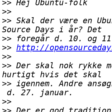
>>
>>
>>
 Skal der være en Ubu
>>
>>
http://opensourceday
>>
>>
 Der skal nok rykke m
>>
 igennem. Andre ansøg
>>
>>
 Der er god tradition