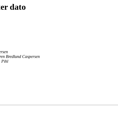
ter dato
ersen
ren Bredlund Caspersen
 Pihl