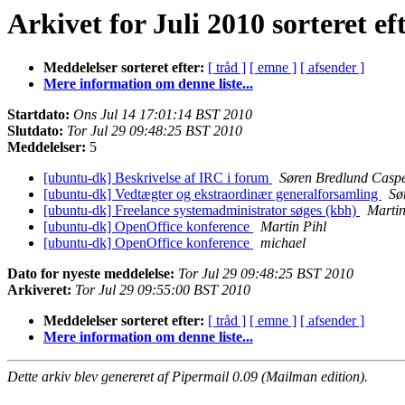
Arkivet for Juli 2010 sorteret ef
Meddelelser sorteret efter:
[ tråd ]
[ emne ]
[ afsender ]
Mere information om denne liste...
Startdato:
Ons Jul 14 17:01:14 BST 2010
Slutdato:
Tor Jul 29 09:48:25 BST 2010
Meddelelser:
5
[ubuntu-dk] Beskrivelse af IRC i forum
Søren Bredlund Casp
[ubuntu-dk] Vedtægter og ekstraordinær generalforsamling
Sø
[ubuntu-dk] Freelance systemadministrator søges (kbh)
Martin
[ubuntu-dk] OpenOffice konference
Martin Pihl
[ubuntu-dk] OpenOffice konference
michael
Dato for nyeste meddelelse:
Tor Jul 29 09:48:25 BST 2010
Arkiveret:
Tor Jul 29 09:55:00 BST 2010
Meddelelser sorteret efter:
[ tråd ]
[ emne ]
[ afsender ]
Mere information om denne liste...
Dette arkiv blev genereret af Pipermail 0.09 (Mailman edition).