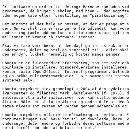
Fri software opfordrer til deling: Børnene kan uden vid
programmer, de bruger i skolen, med hjem - uden udgifte
uden nogen tale eller forestilling om "piratkopiering".

Det mindste af det hele er næsten, at der er penge at s
der: Om vi skal tro erfaringerne fra udlandet, kan vore
nedskæringsramte uddannelsesinstitutioner spare million
millioner af kroner på software-licenser.

Skal vi lære vore børn, at den daglige infrastruktur er
undersøges, deles og stilles spørgsmål til - eller skal
den er dyr, lukket, hemmelig og koster mange penge?

Ubuntu er et fuldstændigt styresystem, som det står enh
downloade og installere. Standardversionen installeres 
kontor-suite (OpenOffice), Internet-programmer, billedb
og en række multimedieværktøjer - alt sammen fri softwa
systemet selv.

Ubuntu-projektet blev grundlagt i 2004 af den sydafrika
iværksætter og filantrop Mark Shuttleworth (f. 1975), d
interesseret i alle initiativer, der kan støtte uddanne
Afrika. Målet er at løfte Afrika og andre dele af den 3
samme niveau som resten af verden gennem uddannelse og 
Ubuntu-projektets officielle målsætning er derfor, at "
computer-bruger skal have ret til at downloade, køre, v
undersøge, dele, ændre og forbedre deres software med e
helst formål, og uden at betale for det."
