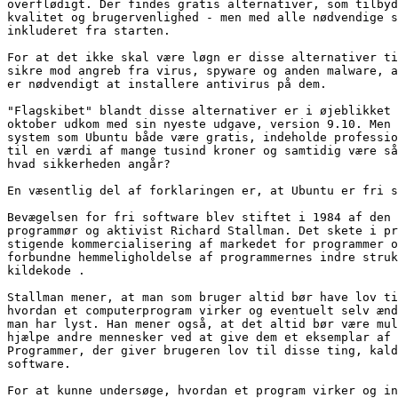
overflødigt. Der findes gratis alternativer, som tilbyd
kvalitet og brugervenlighed - men med alle nødvendige s
inkluderet fra starten.

For at det ikke skal være løgn er disse alternativer ti
sikre mod angreb fra virus, spyware og anden malware, a
er nødvendigt at installere antivirus på dem.

"Flagskibet" blandt disse alternativer er i øjeblikket 
oktober udkom med sin nyeste udgave, version 9.10. Men 
system som Ubuntu både være gratis, indeholde professio
til en værdi af mange tusind kroner og samtidig være så
hvad sikkerheden angår?

En væsentlig del af forklaringen er, at Ubuntu er fri s
Bevægelsen for fri software blev stiftet i 1984 af den 
programmør og aktivist Richard Stallman. Det skete i pr
stigende kommercialisering af markedet for programmer o
forbundne hemmeligholdelse af programmernes indre struk
kildekode .

Stallman mener, at man som bruger altid bør have lov ti
hvordan et computerprogram virker og eventuelt selv ænd
man har lyst. Han mener også, at det altid bør være mul
hjælpe andre mennesker ved at give dem et eksemplar af 
Programmer, der giver brugeren lov til disse ting, kald
software.

For at kunne undersøge, hvordan et program virker og in