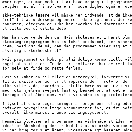
ændringer, er man nødt til at have adgang til programme
betyder, at al fri software af nødvendighed også er ope
Ikke-tekniske læsere vil måske her indvende, at de ikke
"ret" til at undersøge og ændre i de programmer, der kø
computer, eftersom de ikke har hverken forudsætninger f
at pille ved så vitale dele.

Man kan dog vende den om: Hvis skolevæsnet i Hanstholm 
skemalægningsprogram hos en lokal producent, der senere
hjem, hvad gør de så, den dag programmet viser sig at i
alvorlig sikkerhedsbrist?

Hvis programmet er købt på almindelige kommercielle vil
noget at stille op. Er det fri software, har de rent fa
for selv at finde og rette fejlen.

Hvis vi køber en bil eller en motorcykel, forventer vi 
til at skille den ad for at reparere den - selv om de f
ikke ville vide, hvordan vi skulle bære os ad. Hvis vi 
med motorhjelmen svejset fast og besked om, at det er u
forsøge på at åbne den, ville vi undre os og protestere
I lyset af disse begrænsninger af brugerens rettigheder
software-bevægelsen længe argumenteret for, at fri soft
overalt, ikke mindst i undervisningssystemet.

Hemmeligholdelsen af programmernes virkemåde strider ne
ideal om åbenhed og den frihed til at udforske verden o
vi har brug for i et åbent, videnskabeligt baseret udda