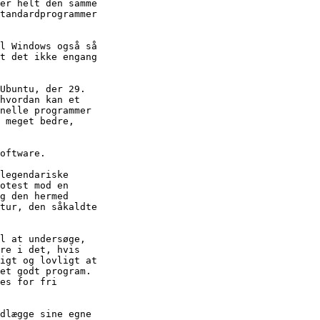
er helt den samme

tandardprogrammer

l Windows også så

t det ikke engang

Ubuntu, der 29.

hvordan kan et

nelle programmer

 meget bedre,

oftware.

legendariske

otest mod en

g den hermed

tur, den såkaldte

l at undersøge,

re i det, hvis

igt og lovligt at

et godt program.

es for fri

dlægge sine egne
