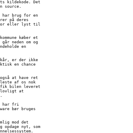
ts kildekode. Det

n source.

 har brug for en

rer på deres

or eller lyst til

kommune køber et

 går neden om og

ndeholde en

kår, er der ikke

ktisk en chance

også at have ret

leste af os nok

fik bilen leveret

lovligt at

.

 har fri

ware bør bruges

mlig mod det

g opdage nyt, som

nnelsessystem.
