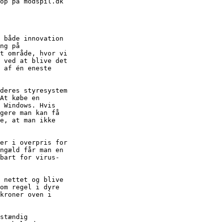
op på modspil.dk

 både innovation

ng på

t område, hvor vi

 ved at blive det

 af én eneste

deres styresystem

At købe en

 Windows. Hvis

gere man kan få

e, at man ikke

er i overpris for

ngæld får man en

bart for virus-

 nettet og blive

om regel i dyre

kroner oven i

stændig
