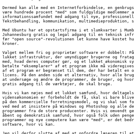
Dermed kan alle med en Internetforbindelse, en genbrugs
være hundrede procent "med" som fuldgyldige medlemmer a
informationssamfundet med adgang til nye, professionell
Tekstbehandling, kommunikation, multimedieproduktion, s
Med Ubuntu har et opstartsfirma i et slumkvarter i Mumb
Johannesburg gratis og legal adgang til en teknisk infr
før "open source"-revolutionen let kunne have kostet hu
kroner.

Valget mellem fri og proprietær software er dobbelt: På
lukket infrastruktur, der umyndiggør brugerne og fratag
med, hvad deres computer gør, og et lukket økonomisk sy
betalte "eksemplarer" af et program ikke må videregives
af et program er begrænset til dem, der har betalt en o
licens. På den anden side et alternativ, hvor alle brug
at undersøge og ændre de programmer, de bruger, og hvor
gratis adgang til de værktøjer, de skal bruge.

Hvis vi kan nøjes med et lukket samfund, hvor deltagels
vidensøkonomien er forbeholdt de få, skal vi bare blive
på den kommercielle forretningsmodel, og vi skal som fo
ved med at insistere på Windows og Photoshop og alle de
programmer fra de store producenter. Hvis vi omvendt ge
åbent og demokratisk samfund, hvor også folk uden penge
programmer og nye computere kan være "med", er det bedr
software, hvor vi kan.

Jeg vil derfor slutte af med at opfordre læseren til at