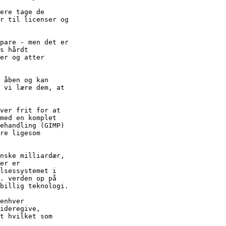
ere tage de

r til licenser og

pare - men det er

s hårdt

er og atter

 åben og kan

 vi lære dem, at

ver frit for at

med en komplet

ehandling (GIMP)

re ligesom

nske milliardær,

er er

lsessystemet i

. verden op på

billig teknologi.

enhver

ideregive,

t hvilket som
