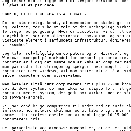
Jeg regner med at lægge en lidt længere version af den 
i løbet af et par dage ...

UBUNTU, ET FRIT OG GRATIS ALTERNATIV

Det er almindeligt kendt, at monopoler er skadelige for
og kvalitet, for ikke at tale om den ubehagelige virkni
forbrugernes pengepung. Hvorfor accepterer vi så, at de
i øjeblikket ser den allerstørste innovation, og som er
vigtigste element i samfundets infrastruktur, domineres
virksomhed?

Jeg taler selvfølgelig om computere og om Microsoft og 
Windows' monopol på markedet for personlige computere. 
computer er i dag det samme som at købe en computer med
man går ned i forretningen og spørger, hvor meget billi
computeren uden Windows, vil man næsten altid få at vid
sælger computere uden styresystem.

Men betaler altså pænt computerens pris plus 7-800 kron
det Windows-system, som man ikke kan slippe for. Til ge
computer med et system, der godt nok virker, men er sår
og spyware-angreb.

Vil man også bruge computeren til andet end at surfe på
inficeret med malware skal man ud at købe programmer, s
domme - for professionelle kan vi nemt lægge 10-15.000 
computerens pris.

Det paradoksale ved Windows' monopol er, at det er fuld