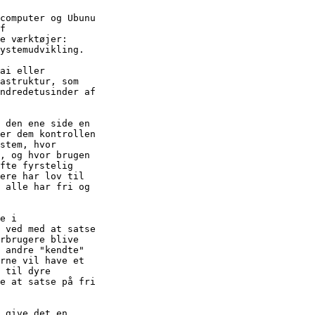
computer og Ubunu

f

e værktøjer:

ystemudvikling.

ai eller

astruktur, som

ndredetusinder af

 den ene side en

er dem kontrollen

stem, hvor

, og hvor brugen

fte fyrstelig

ere har lov til

 alle har fri og

e i

 ved med at satse

rbrugere blive

 andre "kendte"

rne vil have et

 til dyre

e at satse på fri

 give det en
