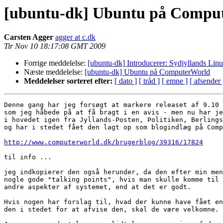
[ubuntu-dk] Ubuntu på Compu
Carsten Agger
agger at c.dk
Tir Nov 10 18:17:08 GMT 2009
Forrige meddelelse:
[ubuntu-dk] Introducerer: Sydjyllands Li
Næste meddelelse:
[ubuntu-dk] Ubuntu på ComputerWorld
Meddelelser sorteret efter:
[ dato ]
[ tråd ]
[ emne ]
[ afsender 
Denne gang har jeg forsøgt at markere releaset af 9.10 
som jeg håbede på at få bragt i en avis - men nu har je
i hovedet igen fra Jyllands-Posten, Politiken, Berlings
og har i stedet fået den lagt op som blogindlæg på Comp
http://www.computerworld.dk/brugerblog/39316/17824
til info ... 

jeg indkopierer den også herunder, da den efter min men
nogle gode "talking points", hvis man skulle komme til 
andre aspekter af systemet, end at det er godt.

Hvis nogen har forslag til, hvad der kunne have fået en
den i stedet for at afvise den, skal de være velkomne. 