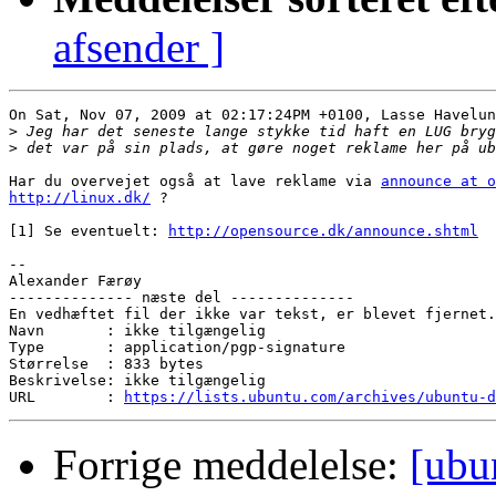
afsender ]
On Sat, Nov 07, 2009 at 02:17:24PM +0100, Lasse Havelun
>
>
Har du overvejet også at lave reklame via 
announce at o
http://linux.dk/
 ?

[1] Se eventuelt: 
http://opensource.dk/announce.shtml
-- 

Alexander Færøy

-------------- næste del --------------

En vedhæftet fil der ikke var tekst, er blevet fjernet.
Navn       : ikke tilgængelig

Type       : application/pgp-signature

Størrelse  : 833 bytes

Beskrivelse: ikke tilgængelig

URL        : 
https://lists.ubuntu.com/archives/ubuntu-d
Forrige meddelelse:
[ubu