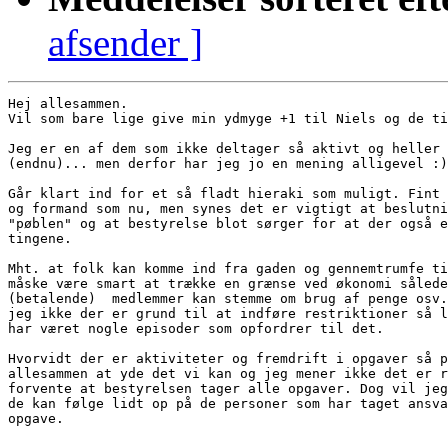
afsender ]
Hej allesammen.

Vil som bare lige give min ydmyge +1 til Niels og de ti
Jeg er en af dem som ikke deltager så aktivt og heller 
(endnu)... men derfor har jeg jo en mening alligevel :)

Går klart ind for et så fladt hieraki som muligt. Fint 
og formand som nu, men synes det er vigtigt at beslutni
"pøblen" og at bestyrelse blot sørger for at der også e
tingene.

Mht. at folk kan komme ind fra gaden og gennemtrumfe ti
måske være smart at trække en grænse ved økonomi sålede
(betalende)  medlemmer kan stemme om brug af penge osv.
jeg ikke der er grund til at indføre restriktioner så l
har været nogle episoder som opfordrer til det.

Hvorvidt der er aktiviteter og fremdrift i opgaver så p
allesammen at yde det vi kan og jeg mener ikke det er r
forvente at bestyrelsen tager alle opgaver. Dog vil jeg
de kan følge lidt op på de personer som har taget ansva
opgave.
