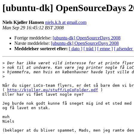
[ubuntu-dk] OpenSourceDays 2
Niels Kjøller Hansen
niels.k.h at gmail.com
Man Sep 29 16:45:12 BST 2008
Forrige meddelelse:
[ubuntu-dk] OpenSourceDays 2008
Næste meddelelse:
[ubuntu-dk] OpenSourceDays 2008
Meddelelser sorteret efter:
[ dato ]
[ tråd ]
[ emne ]
[ afsender 
>
>
>
>
Når du siger LoCo-team flyers, er det så bare dem vi br
( 
http://kjoller.eu/stuff/LoCoFolder.pdf
 )

Eller har vi fået lavet nogle nye?

Jeg burde nok godt kunne få sneget mig ind et sted med 
og få lavet en stak.

mvh

Niels

(beklager at du bliver spammet, Mads, men jeg ramte den