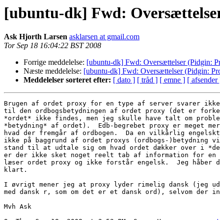
[ubuntu-dk] Fwd: Oversættelser
Ask Hjorth Larsen
asklarsen at gmail.com
Tor Sep 18 16:04:22 BST 2008
Forrige meddelelse:
[ubuntu-dk] Fwd: Oversættelser (Pidgin: 
Næste meddelelse:
[ubuntu-dk] Fwd: Oversættelser (Pidgin: P
Meddelelser sorteret efter:
[ dato ]
[ tråd ]
[ emne ]
[ afsender 
Brugen af ordet proxy for en type af server svarer ikke
til den ordbogsbetydningen af ordet proxy (det er forke
*ordet* ikke findes, men jeg skulle have talt om proble
*betydning* af ordet).  Edb-begrebet proxy er meget mer
hvad der fremgår af ordbogen.  Da en vilkårlig engelskt
ikke på baggrund af ordet proxys (ordbogs-)betydning vi
stand til at udtale sig om hvad ordet dækker over i *de
er der ikke sket noget reelt tab af information for en 
læser ordet proxy og ikke forstår engelsk.  Jeg håber d
klart.

I øvrigt mener jeg at proxy lyder rimelig dansk (jeg ud
med dansk r, som om det er et dansk ord), selvom der in
Mvh Ask
