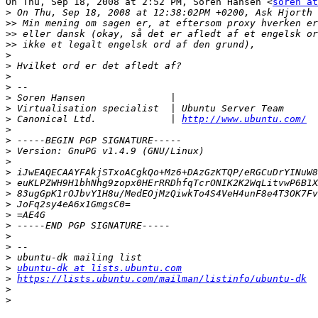
On Thu, Sep 18, 2008 at 2:52 PM, Soren Hansen <
soren at
>
>>
>>
>>
>
>
>
>
>
>
>
 Canonical Ltd.             | 
http://www.ubuntu.com/
>
>
>
>
>
>
>
>
>
>
>
>
>
>
ubuntu-dk at lists.ubuntu.com
>
https://lists.ubuntu.com/mailman/listinfo/ubuntu-dk
>
>