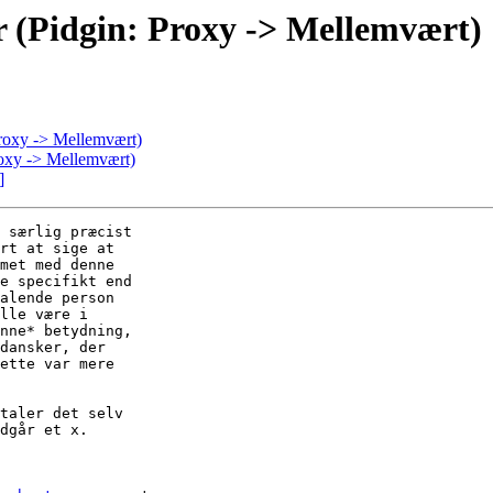
 (Pidgin: Proxy -> Mellemvært)
Proxy -> Mellemvært)
roxy -> Mellemvært)
]
 særlig præcist

rt at sige at

met med denne

e specifikt end

alende person

lle være i

nne* betydning,

dansker, der

ette var mere

taler det selv

dgår et x.
