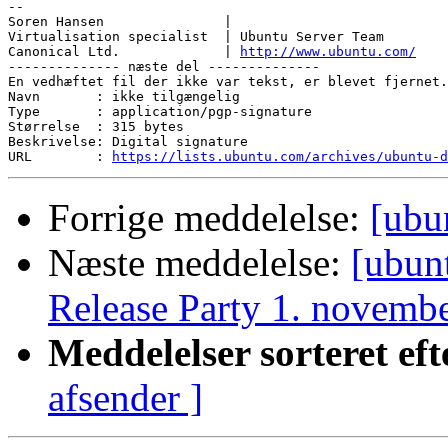
-- 

Soren Hansen               | 

Virtualisation specialist  | Ubuntu Server Team

Canonical Ltd.             | 
http://www.ubuntu.com/
-------------- næste del --------------

En vedhæftet fil der ikke var tekst, er blevet fjernet.
Navn       : ikke tilgængelig

Type       : application/pgp-signature

Størrelse  : 315 bytes

Beskrivelse: Digital signature

URL        : 
https://lists.ubuntu.com/archives/ubuntu-d
Forrige meddelelse:
[ubu
Næste meddelelse:
[ubun
Release Party 1. novemb
Meddelelser sorteret eft
afsender ]