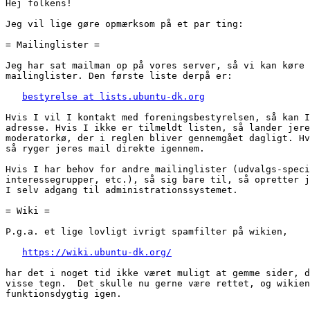
Hej folkens!

Jeg vil lige gøre opmærksom på et par ting:

= Mailinglister =

Jeg har sat mailman op på vores server, så vi kan køre 
mailinglister. Den første liste derpå er:

bestyrelse at lists.ubuntu-dk.org
Hvis I vil I kontakt med foreningsbestyrelsen, så kan I
adresse. Hvis I ikke er tilmeldt listen, så lander jere
moderatorkø, der i reglen bliver gennemgået dagligt. Hv
så ryger jeres mail direkte igennem.

Hvis I har behov for andre mailinglister (udvalgs-speci
interessegrupper, etc.), så sig bare til, så opretter j
I selv adgang til administrationssystemet.

= Wiki =

P.g.a. et lige lovligt ivrigt spamfilter på wikien,

https://wiki.ubuntu-dk.org/
har det i noget tid ikke været muligt at gemme sider, d
visse tegn.  Det skulle nu gerne være rettet, og wikien
funktionsdygtig igen.
