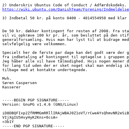
https://wiki.ubuntu.com/DanishTeam/Forening/Indmeldelse
3) Indbetal 50 kr. på konto 0400 - 4014554950 med klar 
De 50 kr. dækker kontingent for resten af 2008. Fra sta
vil vi opkræve 100 kr pr. år, som besluttet på den stif
generalforsamling. Hvis man har lyst til at bidrage med
selvfølgelig være velkommen.

Specielt her de første par dage kan det godt være der g
fra indbetaling af kontingent til optagelse i gruppen p
Jeg håber alle vil have tålmodighed. Hvis nogen mener d
for lang tid uden der er sket noget skal man endelig ik
tilbage med at kontakte undertegnede.

Mvh.

Søren Caspersen

Kasserer

-----BEGIN PGP SIGNATURE-----

Version: GnuPG v1.4.6 (GNU/Linux)

iD8DBQFIxp2ZfRMMGmRRllIRAjWBAJ0Z1oVT/rCweAYsQhmvNR2eSiB
VIjXgIU5HvyHyK2Kns+0csA=

=3b1Y

-----END PGP SIGNATURE-----
