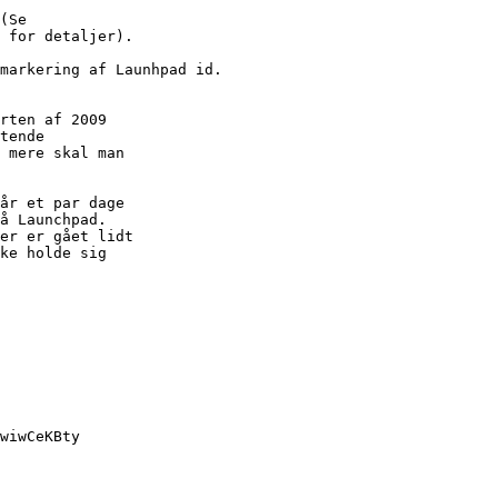
 for detaljer).

markering af Launhpad id.

rten af 2009

tende

 mere skal man

år et par dage

å Launchpad.

er er gået lidt

ke holde sig

wiwCeKBty
