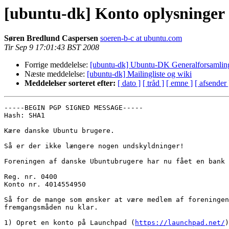
[ubuntu-dk] Konto oplysninger
Søren Bredlund Caspersen
soeren-b-c at ubuntu.com
Tir Sep 9 17:01:43 BST 2008
Forrige meddelelse:
[ubuntu-dk] Ubuntu-DK Generalforsamling 
Næste meddelelse:
[ubuntu-dk] Mailingliste og wiki
Meddelelser sorteret efter:
[ dato ]
[ tråd ]
[ emne ]
[ afsender 
-----BEGIN PGP SIGNED MESSAGE-----

Hash: SHA1

Kære danske Ubuntu brugere.

Så er der ikke længere nogen undskyldninger!

Foreningen af danske Ubuntubrugere har nu fået en bank 
Reg. nr. 0400

Konto nr. 4014554950

Så for de mange som ønsker at være medlem af foreningen
fremgangsmåden nu klar.

1) Opret en konto på Launchpad (
https://launchpad.net/
)