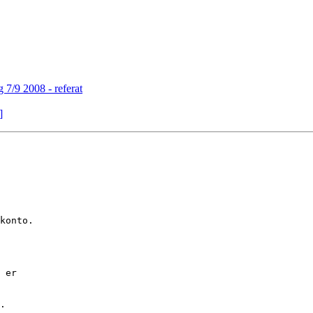
7/9 2008 - referat
]
konto.

 er

.
