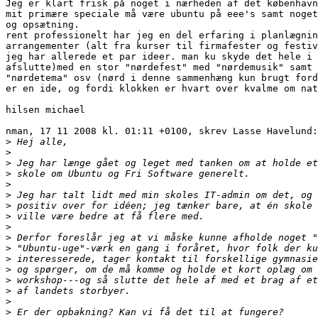
Jeg er klart frisk på noget i nærheden af det københavn
mit primære speciale må være ubuntu på eee's samt noget
og opsætning.

rent professionelt har jeg en del erfaring i planlægnin
arrangementer (alt fra kurser til firmafester og festiv
jeg har allerede et par ideer. man ku skyde det hele i 
afslutte)med en stor "nørdefest" med "nørdemusik" samt 
"nørdetema" osv (nørd i denne sammenhæng kun brugt ford
er en ide, og fordi klokken er hvart over kvalme om nat
hilsen michael

nman, 17 11 2008 kl. 01:11 +0100, skrev Lasse Havelund:

>
>
>
>
>
>
>
>
>
>
>
>
>
>
>
>
>