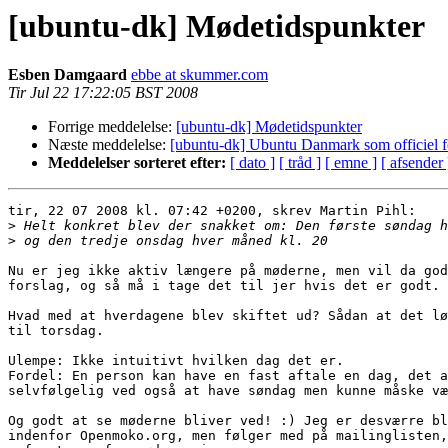
[ubuntu-dk] Mødetidspunkter
Esben Damgaard
ebbe at skummer.com
Tir Jul 22 17:22:05 BST 2008
Forrige meddelelse:
[ubuntu-dk] Mødetidspunkter
Næste meddelelse:
[ubuntu-dk] Ubuntu Danmark som officiel f
Meddelelser sorteret efter:
[ dato ]
[ tråd ]
[ emne ]
[ afsender 
tir, 22 07 2008 kl. 07:42 +0200, skrev Martin Pihl:

>
>
Nu er jeg ikke aktiv længere på møderne, men vil da god
forslag, og så må i tage det til jer hvis det er godt.

Hvad med at hverdagene blev skiftet ud? Sådan at det lø
til torsdag.

Ulempe: Ikke intuitivt hvilken dag det er.

Fordel: En person kan have en fast aftale en dag, det a
selvfølgelig ved også at have søndag men kunne måske væ
Og godt at se møderne bliver ved! :) Jeg er desværre bl
indenfor Openmoko.org, men følger med på mailinglisten,