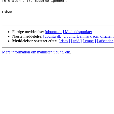
referaterne fra møderne igennem.

Esben

Forrige meddelelse:
[ubuntu-dk] Mødetidspunkter
Næste meddelelse:
[ubuntu-dk] Ubuntu Danmark som officiel f
Meddelelser sorteret efter:
[ dato ]
[ tråd ]
[ emne ]
[ afsender 
Mere information om maillisten ubuntu-dk
.