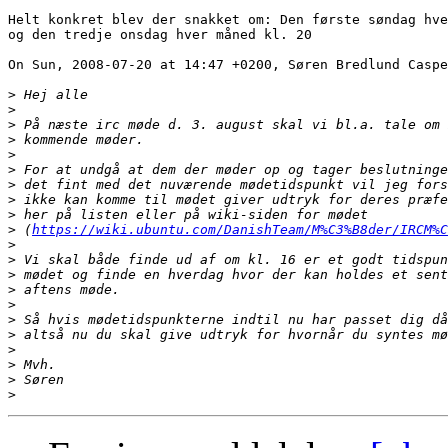
Helt konkret blev der snakket om: Den første søndag hve
og den tredje onsdag hver måned kl. 20

On Sun, 2008-07-20 at 14:47 +0200, Søren Bredlund Caspe
>
>
>
>
>
>
>
>
>
>
 (
https://wiki.ubuntu.com/DanishTeam/M%C3%B8der/IRCM%C
>
>
>
>
>
>
>
>
>
>
>